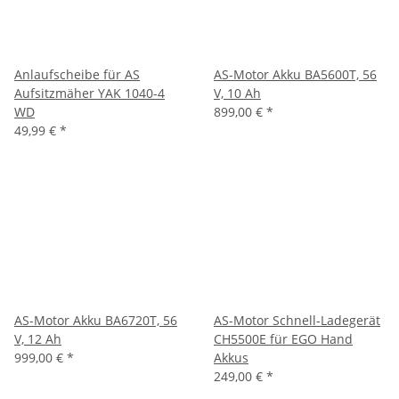
Anlaufscheibe für AS
AS-Motor Akku BA5600T, 56
Aufsitzmäher YAK 1040-4
V, 10 Ah
WD
899,00 €
*
49,99 €
*
AS-Motor Akku BA6720T, 56
AS-Motor Schnell-Ladegerät
V, 12 Ah
CH5500E für EGO Hand
999,00 €
*
Akkus
249,00 €
*