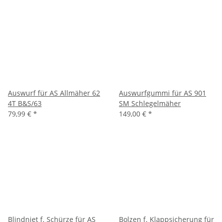
Auswurf für AS Allmäher 62
Auswurfgummi für AS 901
4T B&S/63
SM Schlegelmäher
79,99 €
*
149,00 €
*
Blindniet f. Schürze für AS
Bolzen f. Klappsicherung für