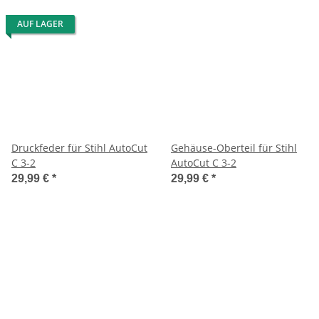
AUF LAGER
Druckfeder für Stihl AutoCut
Gehäuse-Oberteil für Stihl
C 3-2
AutoCut C 3-2
29,99 €
*
29,99 €
*