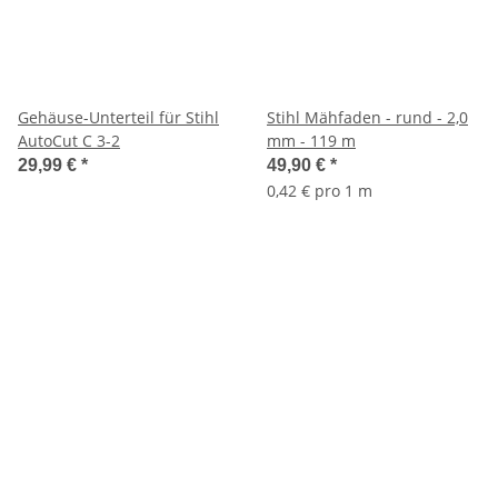
Gehäuse-Unterteil für Stihl
Stihl Mähfaden - rund - 2,0
AutoCut C 3-2
mm - 119 m
29,99 €
*
49,90 €
*
0,42 € pro 1 m