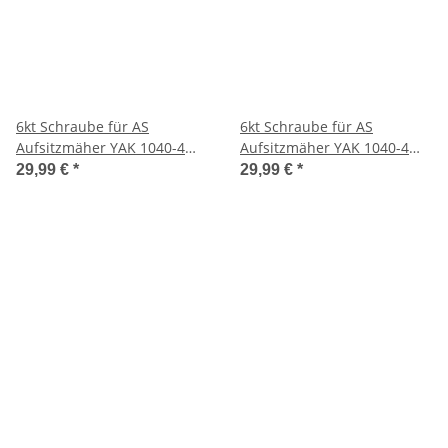
6kt Schraube für AS
6kt Schraube für AS
Aufsitzmäher YAK 1040-4
Aufsitzmäher YAK 1040-4
WD
WD
29,99 €
*
29,99 €
*