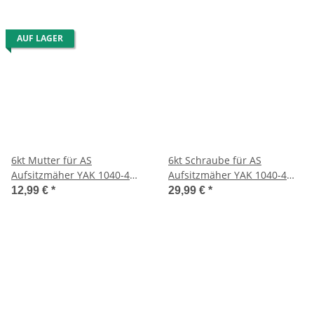
AUF LAGER
6kt Mutter für AS
6kt Schraube für AS
Aufsitzmäher YAK 1040-4
Aufsitzmäher YAK 1040-4
WD
WD
12,99 €
*
29,99 €
*