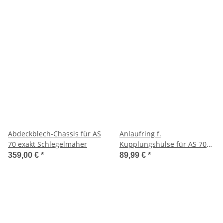
Abdeckblech-Chassis für AS
Anlaufring f.
70 exakt Schlegelmäher
Kupplungshülse für AS 70
exakt Schlegelmäher
359,00 €
*
89,99 €
*