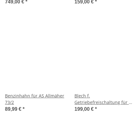
749,00 €
*
159,00 €
*
Benzinhahn für AS Allmäher
Blech f.
73/2
Getriebefreischaltung für AS
70 exakt Schlegelmäher
89,99 €
*
199,00 €
*