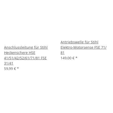
Antriebswelle für Stihl
Anschlussleitung für Stihl
Elektro-Motorsense FSE 71/
Heckenschere HSE
81
41/51/42/52/61/71/81 FSE
149,00 €
*
31/41
59,99 €
*