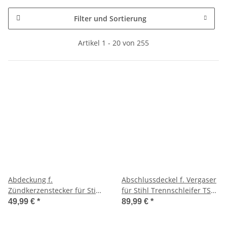
Filter und Sortierung
Artikel 1 - 20 von 255
Abdeckung f.
Abschlussdeckel f. Vergaser
Zündkerzenstecker für Stihl
für Stihl Trennschleifer TS
Trennschleifer TS 440-A
440-A
49,99 €
*
89,99 €
*