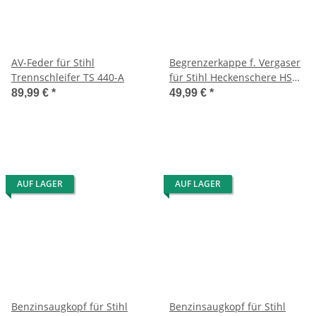
AV-Feder für Stihl
Begrenzerkappe f. Vergaser
Trennschleifer TS 440-A
für Stihl Heckenschere HS
81 TC-E
89,99 €
*
49,99 €
*
AUF LAGER
AUF LAGER
Benzinsaugkopf für Stihl
Benzinsaugkopf für Stihl