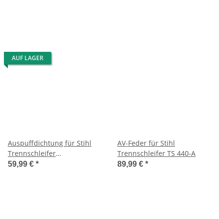
AUF LAGER
Auspuffdichtung für Stihl
AV-Feder für Stihl
Trennschleifer
Trennschleifer TS 440-A
TS480i/TS500i/410/420
59,99 €
*
89,99 €
*