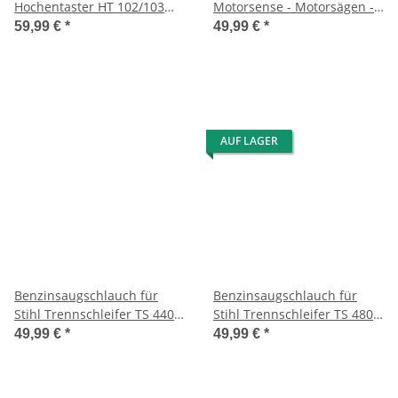
Hochentaster HT 102/103
Motorsense - Motorsägen -
usw.
Trennschleifer
59,99 €
*
49,99 €
*
AUF LAGER
Benzinsaugschlauch für
Benzinsaugschlauch für
Stihl Trennschleifer TS 440-
Stihl Trennschleifer TS 480
A
i/TS 500 i
49,99 €
*
49,99 €
*