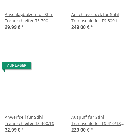
Anschlagbolzen für Stihl
Anschlussstück für Stihl
Trennschleifer TS 700
Trennschleifer TS 500 i
29,99 €
*
249,00 €
*
AUF LAGER
Anwerfseil für Stihl
Auspuff für Stihl
Trennschleifer TS 400/TS
Trennschleifer TS 410/TS
700/ TS 800/BT 360
420
32,99 €
*
229,00 €
*