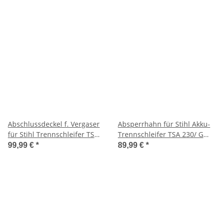
Abschlussdeckel f. Vergaser
Absperrhahn für Stihl Akku-
für Stihl Trennschleifer TS
Trennschleifer TSA 230/ GS
440-A
461
99,99 €
*
89,99 €
*