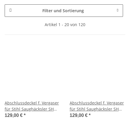
Filter und Sortierung
Artikel 1 - 20 von 120
Abschlussdeckel f. Vergaser
Abschlussdeckel f. Vergaser
für Stihl Saughäcksler SH
für Stihl Saughäcksler SH
55/85
55/85
129,00 €
*
129,00 €
*