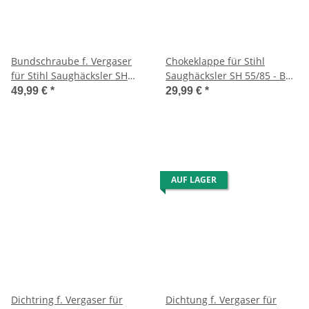
Bundschraube f. Vergaser
Chokeklappe für Stihl
für Stihl Saughäcksler SH
Saughäcksler SH 55/85 - BG
55/85
45/46/55/65/85
49,99 €
*
29,99 €
*
AUF LAGER
Dichtring f. Vergaser für
Dichtung f. Vergaser für