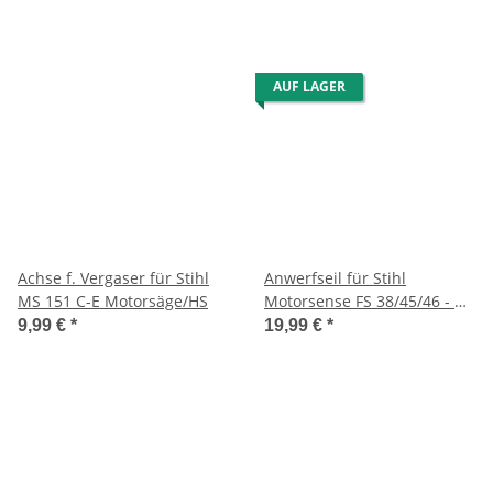
AUF LAGER
Achse f. Vergaser für Stihl
Anwerfseil für Stihl
MS 151 C-E Motorsäge/HS
Motorsense FS 38/45/46 - BG
45/46/55/65/85/SH 56 C/86 C
9,99 €
*
19,99 €
*