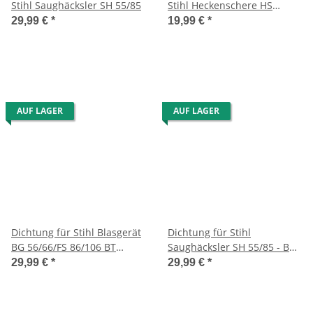
Stihl Saughäcksler SH 55/85
Stihl Heckenschere HS
82/82RC/82T/87R/87T
29,99 €
*
19,99 €
*
AUF LAGER
AUF LAGER
Dichtung für Stihl Blasgerät
Dichtung für Stihl
BG 56/66/FS 86/106 BT
Saughäcksler SH 55/85 - BG
106/130 usw.
45/46/55/65/85
29,99 €
*
29,99 €
*