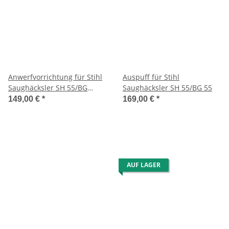
Anwerfvorrichtung für Stihl
Auspuff für Stihl
Saughäcksler SH 55/BG
Saughäcksler SH 55/BG 55
45/46/55/65
149,00 €
*
169,00 €
*
AUF LAGER