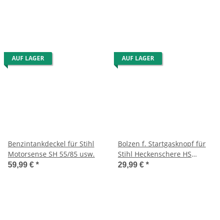
AUF LAGER
AUF LAGER
Benzintankdeckel für Stihl
Bolzen f. Startgasknopf für
Motorsense SH 55/85 usw.
Stihl Heckenschere HS
82/45/45 2-Mix/SH 55/85/BG
59,99 €
*
29,99 €
*
45/46/55/65/85