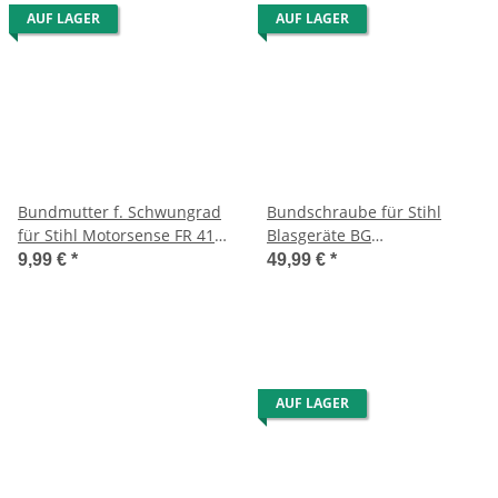
AUF LAGER
AUF LAGER
Bundmutter f. Schwungrad
Bundschraube für Stihl
für Stihl Motorsense FR 410
Blasgeräte BG
C usw.
45/46/55/65/85-
9,99 €
*
49,99 €
*
Saughäcksler SH 55/85
AUF LAGER