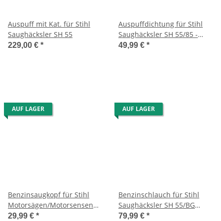
Auspuff mit Kat. für Stihl
Auspuffdichtung für Stihl
Saughäcksler SH 55
Saughäcksler SH 55/85 -
Heckenscheren-
229,00 €
*
49,99 €
*
Motorsensen usw.
AUF LAGER
AUF LAGER
Benzinsaugkopf für Stihl
Benzinschlauch für Stihl
Motorsägen/Motorsensen
Saughäcksler SH 55/BG
usw.
45/46/55/65/85
29,99 €
*
79,99 €
*