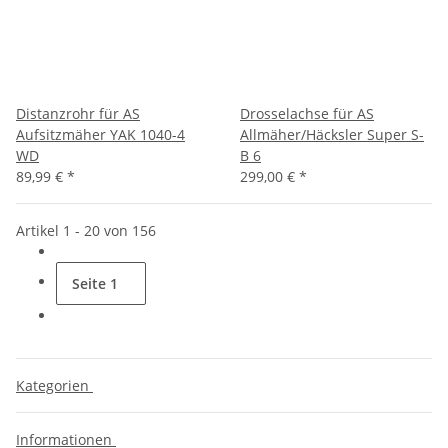
Distanzrohr für AS
Drosselachse für AS
Aufsitzmäher YAK 1040-4
Allmäher/Häcksler Super S-
WD
B 6
89,99 €
*
299,00 €
*
Artikel 1 - 20 von 156
Seite
1
Kategorien
Informationen