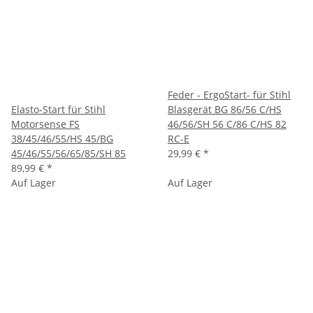
Feder - ErgoStart- für Stihl
Elasto-Start für Stihl
Blasgerät BG 86/56 C/HS
Motorsense FS
46/56/SH 56 C/86 C/HS 82
38/45/46/55/HS 45/BG
RC-E
45/46/55/56/65/85/SH 85
29,99 €
*
89,99 €
*
Auf Lager
Auf Lager