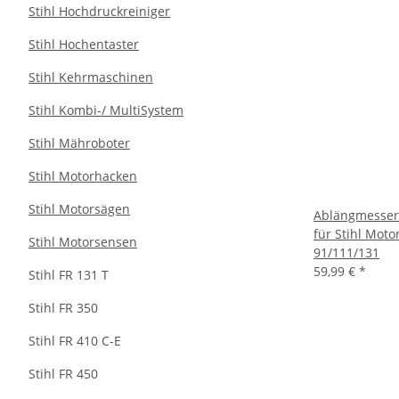
Stihl Hochdruckreiniger
Stihl Hochentaster
Stihl Kehrmaschinen
Stihl Kombi-/ MultiSystem
Stihl Mähroboter
Stihl Motorhacken
Stihl Motorsägen
Ablängmesser 
für Stihl Mot
Stihl Motorsensen
91/111/131
59,99 €
*
Stihl FR 131 T
Stihl FR 350
Stihl FR 410 C-E
Stihl FR 450