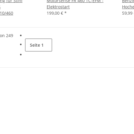
g für Stihl
Motorsense FR 460 TC-EFM -
Benzi
S
Elektrostart
Hoche
10/460
199,00 €
*
59,99
von 249
Seite
1