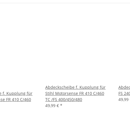
Abdeckscheibe f. Kupplung für
Abdec
 f. Kupplung für
Stihl Motorsense FR 410 C/460
FS 24
nse FR 410 C/460
TC /FS 400/450/480
49,99
49,99 €
*