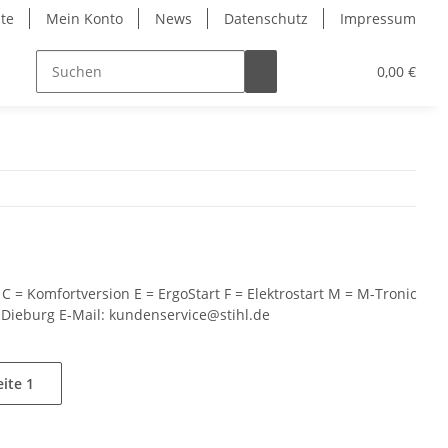
ite
Mein Konto
News
Datenschutz
Impressum
0,00 €
 C = Komfortversion E = ErgoStart F = Elektrostart M = M-Tronic
7 Dieburg E-Mail: kundenservice@stihl.de
eite
1