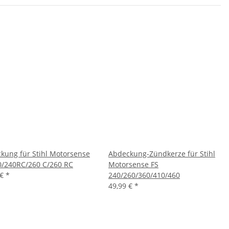
kung für Stihl Motorsense
Abdeckung-Zündkerze für Stihl
0/240RC/260 C/260 RC
Motorsense FS
 €
*
240/260/360/410/460
49,99 €
*