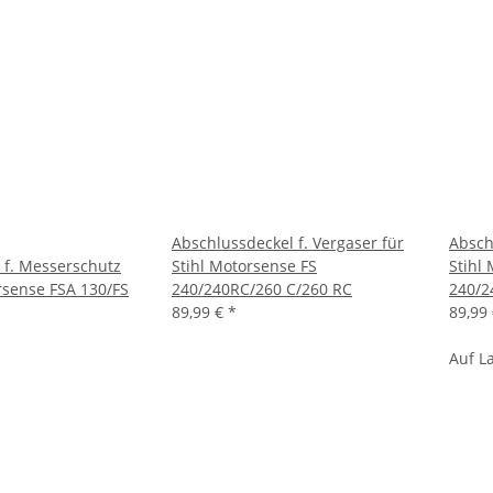
Abschlussdeckel f. Vergaser für
Absch
f. Messerschutz
Stihl Motorsense FS
Stihl
orsense FSA 130/FS
240/240RC/260 C/260 RC
240/2
89,99 €
*
89,99
Auf L