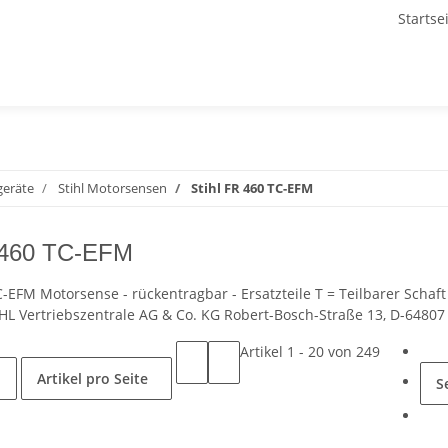
Startse
geräte
Stihl Motorsensen
Stihl FR 460 TC-EFM
R 460 TC-EFM
C-EFM Motorsense - rückentragbar - Ersatzteile T = Teilbarer Schaft
TIHL Vertriebszentrale AG & Co. KG Robert-Bosch-Straße 13, D-6480
Artikel 1 - 20 von 249
Artikel pro Seite
S