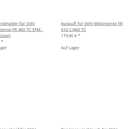
eckmutter für Stihl
Auspuff für Stihl Motorsense FR
sense FR 460 TC-EFM -
410 C/460 TC
ostart
179,00 €
*
€
*
ager
Auf Lager