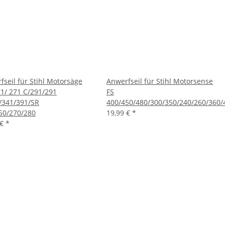
fseil für Stihl Motorsäge
Anwerfseil für Stihl Motorsense
1/ 271 C/291/291
FS
/341/391/SR
400/450/480/300/350/240/260/360/
50/270/280
19,99 €
*
 €
*