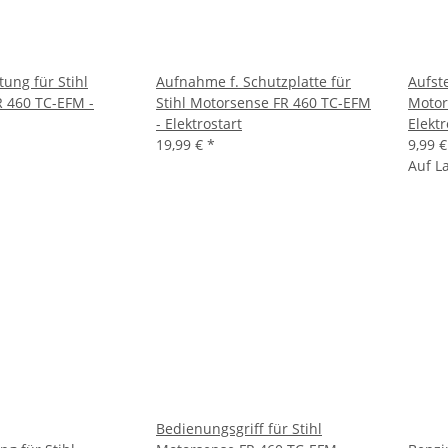
ung für Stihl
Aufnahme f. Schutzplatte für
Aufst
 460 TC-EFM -
Stihl Motorsense FR 460 TC-EFM
Motor
- Elektrostart
Elektr
19,99 €
*
9,99 
Auf L
Bedienungsgriff für Stihl