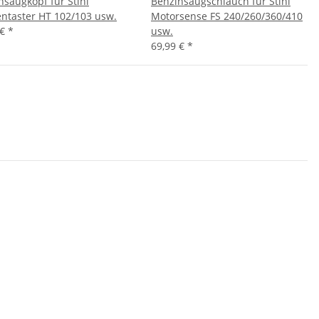
nsaugkopf für Stihl
Benzinsaugschlauch für Stihl
ntaster HT 102/103 usw.
Motorsense FS 240/260/360/410
 €
*
usw.
69,99 €
*