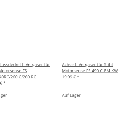
lussdeckel f. Vergaser für
Achse f. Vergaser für Stihl
 Motorsense FS
Motorsense FS 490 C-EM KW
40RC/260 C/260 RC
19,99 €
*
 €
*
ager
Auf Lager