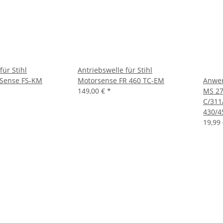
für Stihl
Antriebswelle für Stihl
Sense FS-KM
Motorsense FR 460 TC-EM
Anwer
149,00 €
*
MS 27
C/311
430/4
19,99