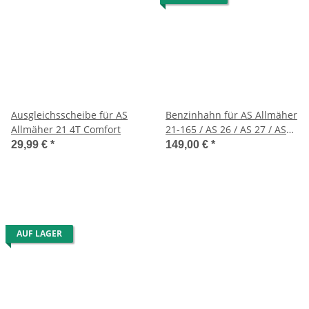
Ausgleichsscheibe für AS
Benzinhahn für AS Allmäher
Allmäher 21 4T Comfort
21-165 / AS 26 / AS 27 / AS
45 / AS 53/21 AH8
29,99 €
*
149,00 €
*
AUF LAGER