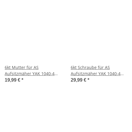
6kt Mutter für AS
6kt Schraube für AS
Aufsitzmäher YAK 1040-4
Aufsitzmäher YAK 1040-4
WD
WD
19,99 €
*
29,99 €
*