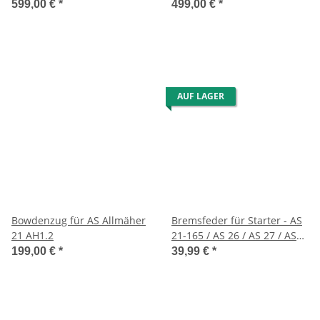
schwarz für AS Allmäher
schwarz für AS Allmäher
599,00 €
*
499,00 €
*
21/165 usw.
Enduro AS 21 AH 1/4 T
AUF LAGER
Bowdenzug für AS Allmäher
Bremsfeder für Starter - AS
21 AH1.2
21-165 / AS 26 / AS 27 / AS
45 / AS 53 /26-AH8/28-3 usw.
199,00 €
*
39,99 €
*