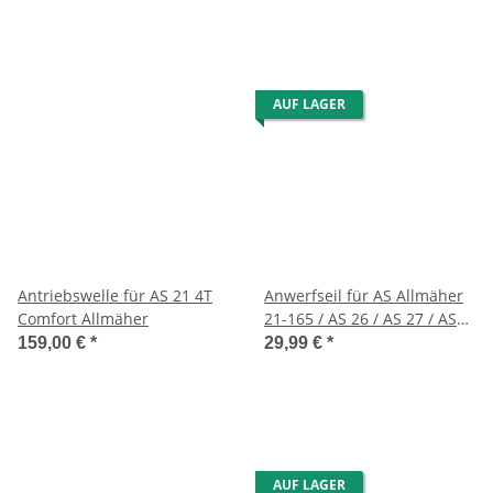
AUF LAGER
Antriebswelle für AS 21 4T
Anwerfseil für AS Allmäher
Comfort Allmäher
21-165 / AS 26 / AS 27 / AS
45 / AS 53/21 AH8/28-3 usw.
159,00 €
*
29,99 €
*
AUF LAGER