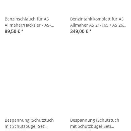
Benzinschlauch für AS
Benzintank komplett für AS
Allmäher/Häcksler - AS-
Allmäher AS 21-165 / AS 26 /
Motor 6 PS
AS 27 / AS 45 / AS 53/21
99,50 €
*
349,00 €
*
AH8/28-3
Bespannung (Schutztuch
Bespannung (Schutztuch
mit Schutzbügel-Set)
mit Schutzbügel-Set)