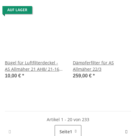
AUF LAGER
Bügel für Luftfilterdeckel -
Dämpferfilter für AS
AS Allmäher 21 AH8/ 21-165
Allmäher 22/3
usw.
10,00 €
*
259,00 €
*
Artikel 1 - 20 von 233
Seite
1