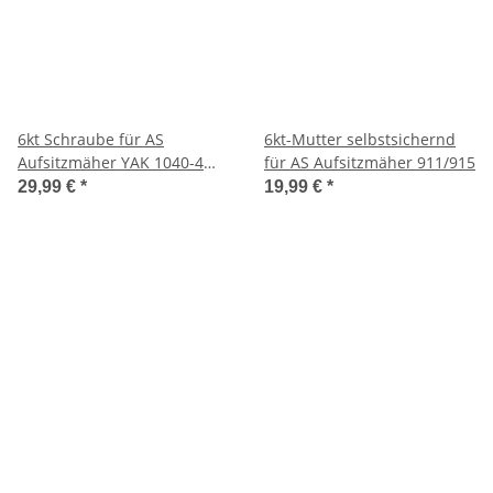
6kt Schraube für AS
6kt-Mutter selbstsichernd
Aufsitzmäher YAK 1040-4
für AS Aufsitzmäher 911/915
WD
29,99 €
*
19,99 €
*