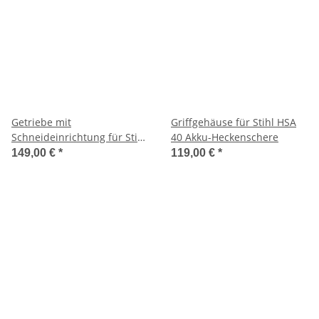
Getriebe mit
Griffgehäuse für Stihl HSA
Schneideinrichtung für Stihl
40 Akku-Heckenschere
HSA 30 Akku-Heckenschere
149,00 €
*
119,00 €
*