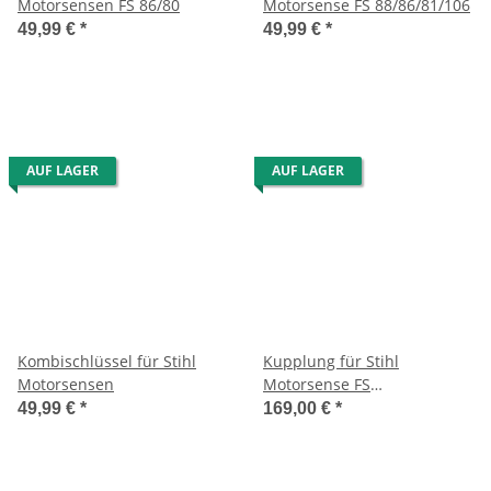
Motorsensen FS 86/80
Motorsense FS 88/86/81/106
49,99 €
*
49,99 €
*
AUF LAGER
AUF LAGER
Kombischlüssel für Stihl
Kupplung für Stihl
Motorsensen
Motorsense FS
86/FS88/FS61/66/80/81/60
49,99 €
*
169,00 €
*
NL