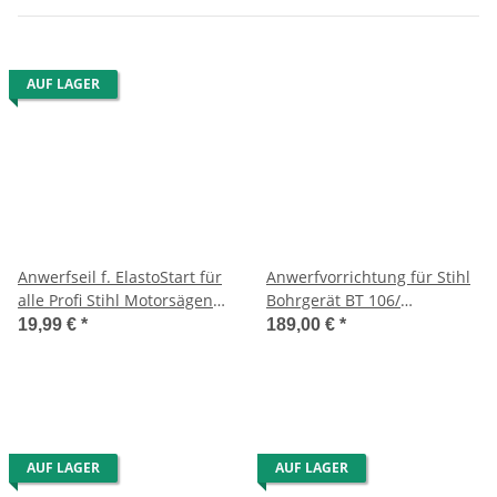
AUF LAGER
Anwerfseil f. ElastoStart für
Anwerfvorrichtung für Stihl
alle Profi Stihl Motorsägen
Bohrgerät BT 106/
und Motorsensen
Motorsense FS 86/88/81/106
19,99 €
*
189,00 €
*
AUF LAGER
AUF LAGER