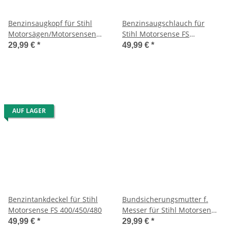
Benzinsaugkopf für Stihl
Benzinsaugschlauch für
Motorsägen/Motorsensen
Stihl Motorsense FS
usw.
86/88/48/52/
29,99 €
*
49,99 €
*
AUF LAGER
Benzintankdeckel für Stihl
Bundsicherungsmutter f.
Motorsense FS 400/450/480
Messer für Stihl Motorsense
FS 130 usw.
49,99 €
*
29,99 €
*