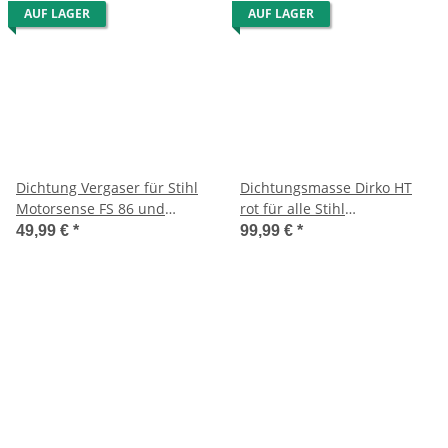
AUF LAGER
AUF LAGER
Dichtung Vergaser für Stihl
Dichtungsmasse Dirko HT
Motorsense FS 86 und
rot für alle Stihl
Blasgeräte 340 L/BG 72/ FS
Motorsensen/Blasgeräte/Heck
49,99 €
*
99,99 €
*
62/66/60/61 NL