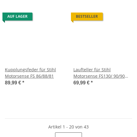
AUF LAGER
BESTSELLER
Kupplungsfeder für Stihl
Laufteller für Stihl
Motorsense FS 86/88/81
Motorsense FS130/ 90/90
R/86/87/240/260/360/410/460/
89,99 €
*
69,99 €
*
90/90R
Artikel 1 - 20 von 43