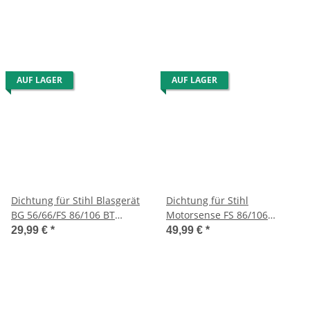
AUF LAGER
AUF LAGER
Dichtung für Stihl Blasgerät
Dichtung für Stihl
BG 56/66/FS 86/106 BT
Motorsense FS 86/106
106/130 usw.
Erdbohrgerät BT 106
29,99 €
*
49,99 €
*