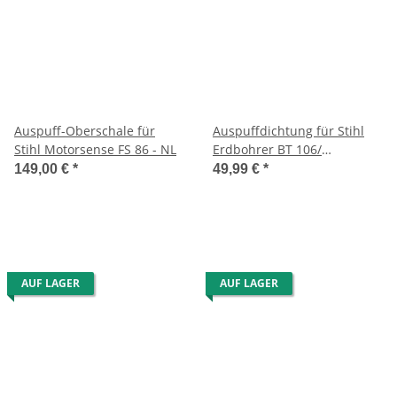
Auspuff-Oberschale für
Auspuffdichtung für Stihl
Stihl Motorsense FS 86 - NL
Erdbohrer BT 106/
Motorsense FS 86/81- NL
149,00 €
*
49,99 €
*
AUF LAGER
AUF LAGER