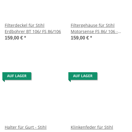
Filterdeckel für Stihl
Filtergehäuse für Stihl
Erdbohrer BT 106/ FS 86/106
Motorsense FS 86/ 106 -
Erdbohrer BT 106
159,00 €
*
159,00 €
*
AUF LAGER
AUF LAGER
Halter für Gurt - Stihl
Klinkenfeder für Stihl