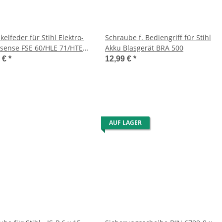
elfeder für Stihl Elektro-
Schraube f. Bediengriff für Stihl
sense FSE 60/HLE 71/HTE
Akku Blasgerät BRA 500
9 €
*
12,99 €
*
AUF LAGER