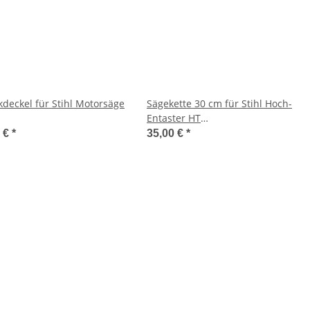
kdeckel für Stihl Motorsäge
Sägekette 30 cm für Stihl Hoch-
Entaster HT
41C/171/181/192/210/211/230/251-
56/70/75/101/130/131 - HTE 60
9 €
*
35,00 €
*
340