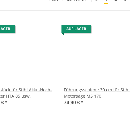
LAGER
AUF LAGER
stück für Stihl Akku-Hoch-
Führungsschiene 30 cm für Stihl
ter HTA 85 usw.
Motorsäge MS 170
9 €
*
74,90 €
*