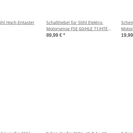
tihl Hoch-Entaster
Schalthebel für Stihl Elektro-
Schenk
Motorsense FSE 60/HLE 71/HTE
Motor
60
60
89,99 €
*
19,9