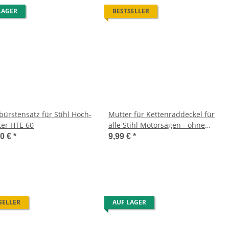
LAGER
BESTSELLER
bürstensatz für Stihl Hoch-
Mutter für Kettenraddeckel für
ter HTE 60
alle Stihl Motorsägen - ohne
Wulst
00 €
*
9,99 €
*
SELLER
AUF LAGER