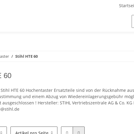
Startse
aster
Stihl HTE 60
E 60
ür Stihl HTE 60 Hochentaster Ersatzteile sind von der Rücknahme a
ustimmung und einem Abzug von Wiedereinlagerungsgebühr möglic
 ausgeschlossen ! Hersteller: STIHL Vertriebszentrale AG & Co. KG
@stihl.de
Artikel pro Seite