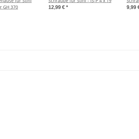
 für Stihl
Schraube für Stihl - IS-P 4 x 19
Schrau
r GH 370
12,99 €
*
9,99 