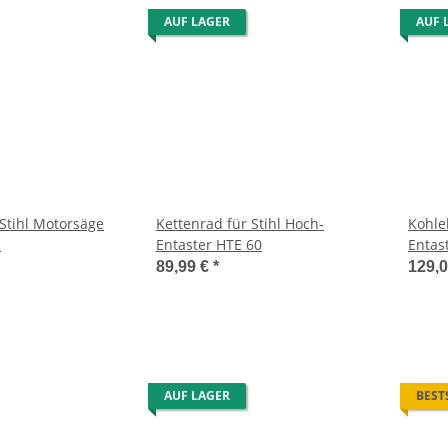
AUF LAGER
AUF 
r Stihl Motorsäge
Kettenrad für Stihl Hoch-
Kohle
.
Entaster HTE 60
Entas
89,99 €
*
129,
AUF LAGER
BEST