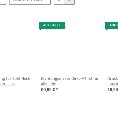
AUF LAGER
AUF 
ng für Stihl Hoch-
Dichtungsmasse Dirko HT rot für
Druck
60/HLE 71
alle Stihl
Entas
Motorsensen/Blasgeräte/Heckenscheren
99,99 €
*
19,9