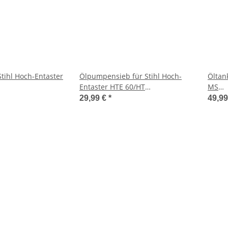
tihl Hoch-Entaster
Ölpumpensieb für Stihl Hoch-
Öltan
Entaster HTE 60/HT
MS
56/100/101/MSE 250
231/2
29,99 €
*
49,9
NEU/