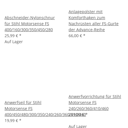
Anlagepolster mit
Abschneider-Nylonschnur
Komforthaken zum
für Stihl Motorsense FS
Nachrüsten aller FS-Gurte
400/160/300/350/450/280
der Advance-Reihe
25,99 €
*
66,00 €
*
Auf Lager
Anwerfvorrichtung für Stihl
Anwerfseil für Stihl
Motorsense FS
Motorsense FS
240/260/360/410/460
400/450/480/300/350/240/260/360/410/460
259,00 €
*
19,99 €
*
Auf Lager