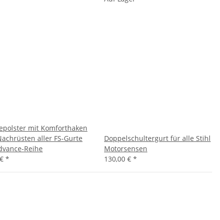
epolster mit Komforthaken
achrüsten aller FS-Gurte
Doppelschultergurt für alle Stihl
dvance-Reihe
Motorsensen
 €
*
130,00 €
*