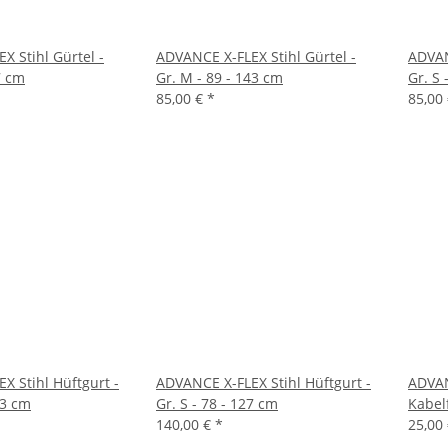
X Stihl Gürtel -
ADVANCE X-FLEX Stihl Gürtel -
ADVAN
7 cm
Gr. M - 89 - 143 cm
Gr. S 
85,00 €
*
85,00
X Stihl Hüftgurt -
ADVANCE X-FLEX Stihl Hüftgurt -
ADVAN
43 cm
Gr. S - 78 - 127 cm
Kabel
140,00 €
*
25,00