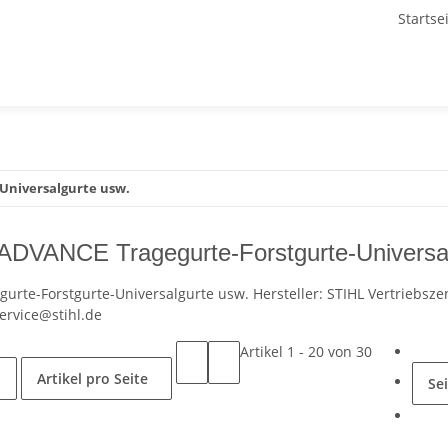
Startse
-Universalgurte usw.
l ADVANCE Tragegurte-Forstgurte-Universa
egurte-Forstgurte-Universalgurte usw. Hersteller: STIHL Vertriebsz
ervice@stihl.de
Artikel 1 - 20 von 30
Artikel pro Seite
Se