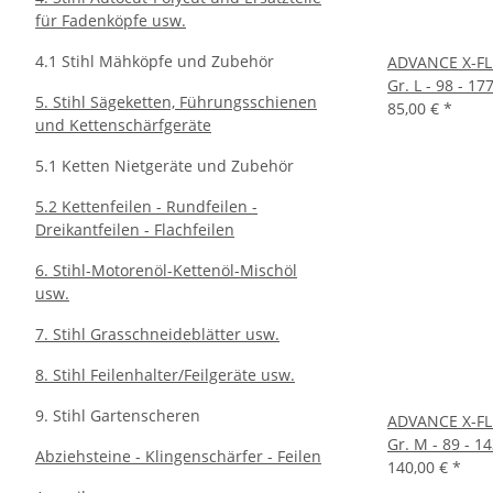
für Fadenköpfe usw.
4.1 Stihl Mähköpfe und Zubehör
ADVANCE X-FLE
Gr. L - 98 - 17
5. Stihl Sägeketten, Führungsschienen
85,00 €
*
und Kettenschärfgeräte
5.1 Ketten Nietgeräte und Zubehör
5.2 Kettenfeilen - Rundfeilen -
Dreikantfeilen - Flachfeilen
6. Stihl-Motorenöl-Kettenöl-Mischöl
usw.
7. Stihl Grasschneideblätter usw.
8. Stihl Feilenhalter/Feilgeräte usw.
9. Stihl Gartenscheren
ADVANCE X-FLE
Gr. M - 89 - 1
Abziehsteine - Klingenschärfer - Feilen
140,00 €
*