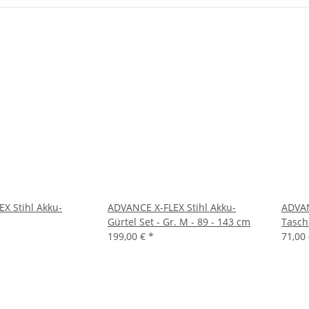
X Stihl Akku-
ADVANCE X-FLEX Stihl Akku-
ADVAN
Gürtel Set - Gr. M - 89 - 143 cm
Tasch
199,00 €
*
71,00