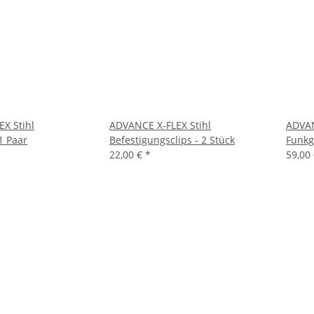
X Stihl
ADVANCE X-FLEX Stihl
ADVAN
1 Paar
Befestigungsclips - 2 Stück
Funkg
22,00 €
*
59,00