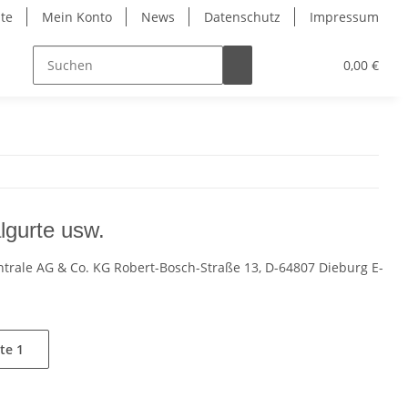
ite
Mein Konto
News
Datenschutz
Impressum
0,00 €
lgurte usw.
entrale AG & Co. KG Robert-Bosch-Straße 13, D-64807 Dieburg E-
ite
1