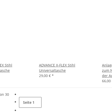
X Stihl
ADVANCE X-FLEX Stihl
Anlag
asche
Universaltasche
zum N
29,00 €
*
der A
66,00
von 30
Seite
1