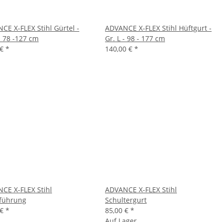
CE X-FLEX Stihl Gürtel -
ADVANCE X-FLEX Stihl Hüftgurt -
- 78 -127 cm
Gr. L - 98 - 177 cm
 €
*
140,00 €
*
CE X-FLEX Stihl
ADVANCE X-FLEX Stihl
führung
Schultergurt
 €
*
85,00 €
*
Auf Lager