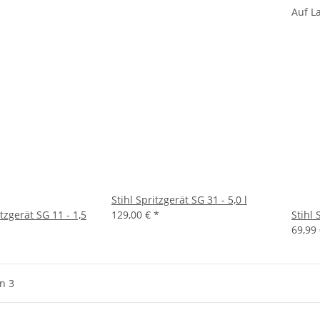
Auf L
Stihl Spritzgerät SG 31 - 5,0 l
tzgerät SG 11 - 1,5
129,00 €
*
Stihl 
69,99
on 3