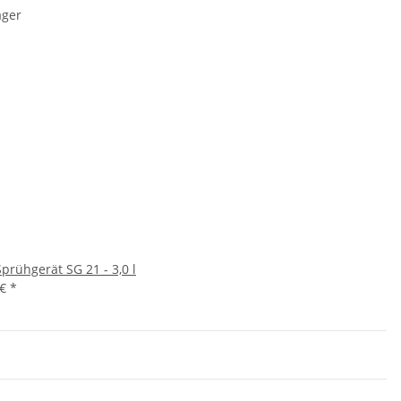
ager
Sprühgerät SG 21 - 3,0 l
 €
*