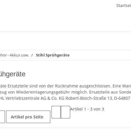
Startse
ehör - Akkus usw.
Stihl Sprühgeräte
rühgeräte
räte Ersatzteile sind von der Rücknahme ausgeschlossen. Eine Wa
ug von Wiedereinlagerungsgebühr möglich. Ersatzteile aus Sonde
TIHL Vertriebszentrale AG & Co. KG Robert-Bosch-Straße 13, D-6480
Artikel 1 - 3 von 3
Artikel pro Seite