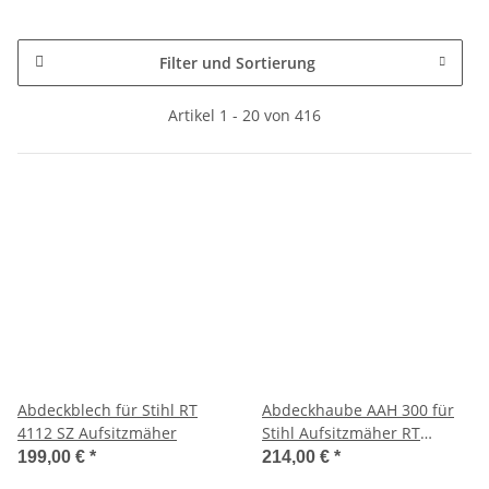
Filter und Sortierung
Artikel 1 - 20 von 416
Abdeckblech für Stihl RT
Abdeckhaube AAH 300 für
4112 SZ Aufsitzmäher
Stihl Aufsitzmäher RT
5097/5112/6112/6127
199,00 €
*
214,00 €
*