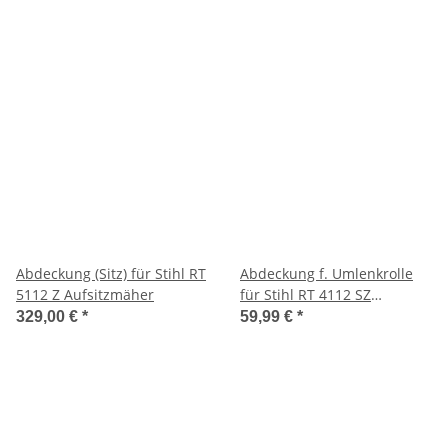
Abdeckung (Sitz) für Stihl RT
Abdeckung f. Umlenkrolle
5112 Z Aufsitzmäher
für Stihl RT 4112 SZ
Aufsitzmäher
329,00 €
*
59,99 €
*