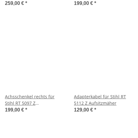
259,00 €
*
199,00 €
*
Achsschenkel rechts für
Adapterkabel für Stihl RT
Stihl RT 5097 Z
5112 Z Aufsitzmäher
Aufsitzmäher
199,00 €
*
129,00 €
*