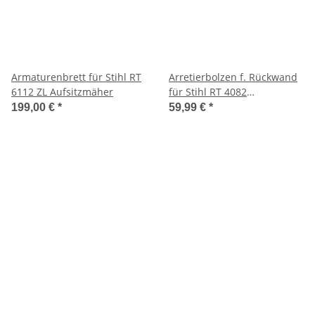
Armaturenbrett für Stihl RT
Arretierbolzen f. Rückwand
6112 ZL Aufsitzmäher
für Stihl RT 4082
Aufsitzmäher
199,00 €
*
59,99 €
*