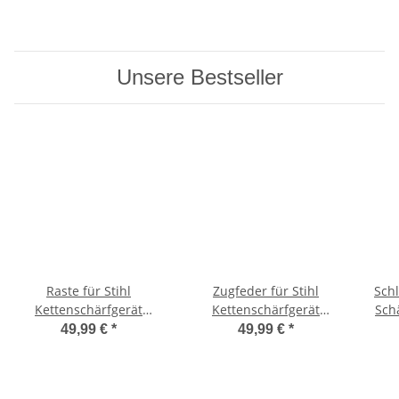
Unsere Bestseller
Raste für Stihl
Zugfeder für Stihl
Schl
Kettenschärfgerät
Kettenschärfgerät
Sch
USG/HOS
USG/HOS
Ke
49,99 €
*
49,99 €
*