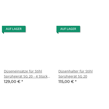
AUF LAGER
AUF LAGER
Düseneinsätze für Stihl
Düsenhalter für Stihl
Sprühgerät SG 20 - 4 Stück -
Sprühgerät SG 20
NL
129,00 €
*
115,00 €
*