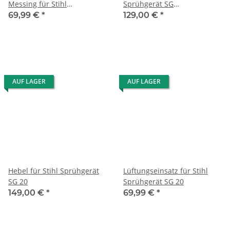
Messing für Stihl
Sprühgerät SG
Sprühgerät SG 20/SG 31/SG
51/31/21/20/71
69,99 €
*
129,00 €
*
51/ SG 71/21
AUF LAGER
AUF LAGER
Hebel für Stihl Sprühgerät
Lüftungseinsatz für Stihl
SG 20
Sprühgerät SG 20
149,00 €
*
69,99 €
*