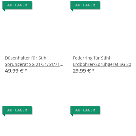
AUF LAGER
AUF LAGER
Düsenhalter für Stihl
Federring für Stihl
Sprühgerät SG 21/31/51/71 -
Erdbohrer/Sprühgerät SG 20
aus Kunststoff
49,99 €
*
29,99 €
*
AUF LAGER
AUF LAGER