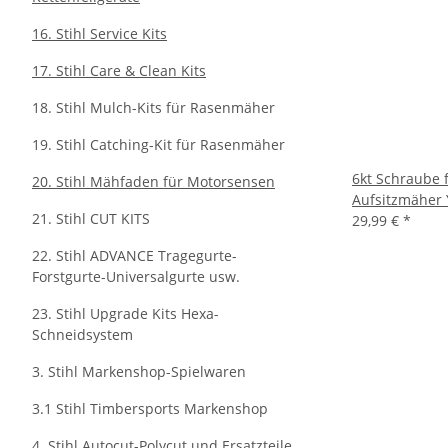
16. Stihl Service Kits
17. Stihl Care & Clean Kits
18. Stihl Mulch-Kits für Rasenmäher
19. Stihl Catching-Kit für Rasenmäher
6kt Schraube 
20. Stihl Mähfaden für Motorsensen
Aufsitzmäher
21. Stihl CUT KITS
29,99 €
*
22. Stihl ADVANCE Tragegurte-
Forstgurte-Universalgurte usw.
23. Stihl Upgrade Kits Hexa-
Schneidsystem
3. Stihl Markenshop-Spielwaren
3.1 Stihl Timbersports Markenshop
4. Stihl Autocut-Polycut und Ersatzteile