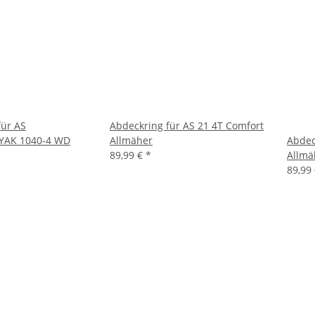
für AS
Abdeckring für AS 21 4T Comfort
 YAK 1040-4 WD
Allmäher
Abdec
89,99 €
*
Allmä
89,99