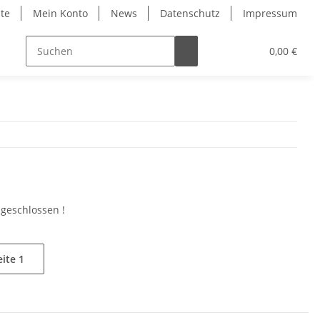
ite
Mein Konto
News
Datenschutz
Impressum
0,00 €
sgeschlossen !
eite
1