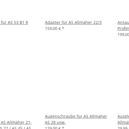
für AS 53 B1 R
Adapter für AS Allmäher 22/3
Ansau
159,00 €
*
Profi
199,0
Augenschraube für AS Allmäher
Ausgl
r AS Allmäher 21-
AS 28 usw.
Allmä
S 27 / AS 45 / AS
129,00 €
*
29,99