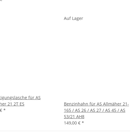
Auf Lager
tigungslasche für AS
her 21 2T ES
Benzinhahn für AS Allmäher 21-
 €
*
165 / AS 26 / AS 27 / AS 45 / AS
53/21 AH8
149,00 €
*