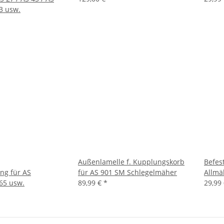
3 usw.
Außenlamelle f. Kupplungskorb
Befes
ng für AS
für AS 901 SM Schlegelmäher
Allmä
65 usw.
89,99 €
*
29,99