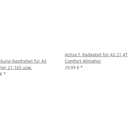
Achse f. Radgabel für AS 21 4T
kung-Rasthebel für AS
Comfort Allmäher
her 21-165 usw.
29,99 €
*
 €
*