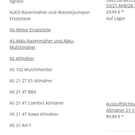
Agrosil
53/21 AH8/28-
29,99 €
*
ALKO Rasenmäher und Wasserpumpen
Auf Lager
Ersatzteile
AS-Motor Ersatzteile
AS Akku-Rasenmäher und Akku-
Mulchmäher
AS Allmäher
AS 102 Mulchmeister
AS 21 2T ES Allmäher
AS 21 4T B&S
AS 21 4T Comfort Allmäher
Auspuffdichtu
Allmäher 21-1
AS 21 4T Kawa Allmäher
89,99 €
*
AS 21 AH 1