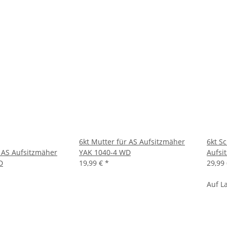
6kt Mutter für AS Aufsitzmäher
6kt S
r AS Aufsitzmäher
YAK 1040-4 WD
Aufsi
D
19,99 €
*
29,99
Auf L