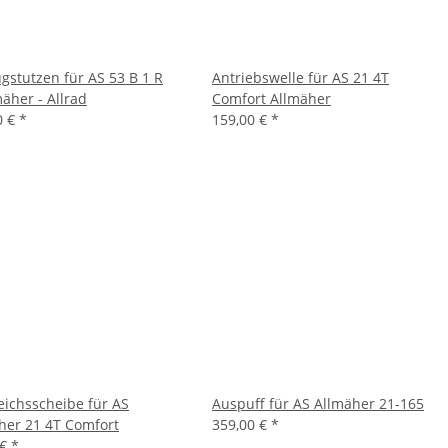
gstutzen für AS 53 B 1 R
Antriebswelle für AS 21 4T
mäher - Allrad
Comfort Allmäher
0 €
*
159,00 €
*
eichsscheibe für AS
Auspuff für AS Allmäher 21-165
her 21 4T Comfort
359,00 €
*
 €
*