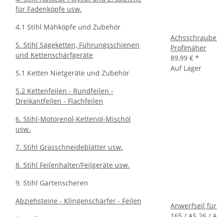
für Fadenköpfe usw.
4.1 Stihl Mähköpfe und Zubehör
Achsschraube 
5. Stihl Sägeketten, Führungsschienen
Profimäher
und Kettenschärfgeräte
89,99 €
*
Auf Lager
5.1 Ketten Nietgeräte und Zubehör
5.2 Kettenfeilen - Rundfeilen -
Dreikantfeilen - Flachfeilen
6. Stihl-Motorenöl-Kettenöl-Mischöl
usw.
7. Stihl Grasschneideblätter usw.
8. Stihl Feilenhalter/Feilgeräte usw.
9. Stihl Gartenscheren
Abziehsteine - Klingenschärfer - Feilen
Anwerfseil fü
165 / AS 26 / A