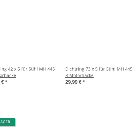
ing 42 x 5 für Stihl MH 445
Dichtring 73 x 5 für Stihl MH 445
orhacke
R Motorhacke
9 €
*
29,99 €
*
LAGER