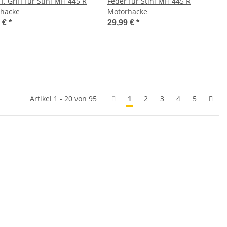
f. Griff für Stihl MH 445 R
Feder für Stihl MH 445 R
hacke
Motorhacke
9 €
*
29,99 €
*
Artikel 1 - 20 von 95
1
2
3
4
5