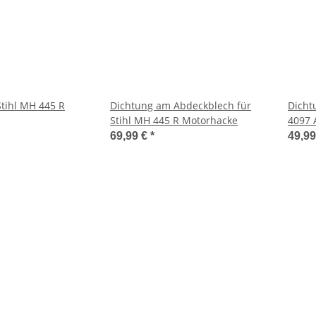
Stihl MH 445 R
Dichtung am Abdeckblech für
Dichtu
Stihl MH 445 R Motorhacke
4097 
69,99 €
*
49,9