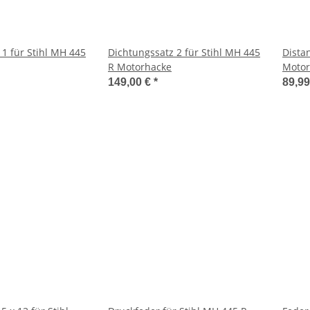
 1 für Stihl MH 445
Dichtungssatz 2 für Stihl MH 445
Dista
R Motorhacke
Motor
149,00 €
*
89,9