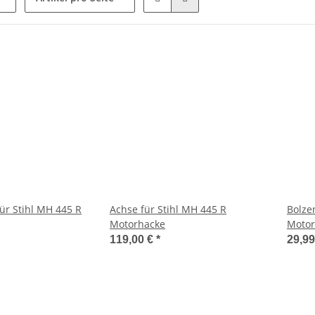
ür Stihl MH 445 R
Achse für Stihl MH 445 R
Bolze
Motorhacke
Motor
119,00 €
*
29,9