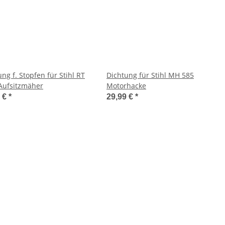
ng f. Stopfen für Stihl RT
Dichtung für Stihl MH 585
Aufsitzmäher
Motorhacke
9 €
*
29,99 €
*