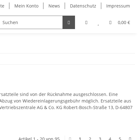
ite
Mein Konto
News
Datenschutz
Impressum
0,00 €
Ersatzteile sind von der Rücknahme ausgeschlossen. Eine
bzug von Wiedereinlagerungsgebühr möglich. Ersatzteile aus
Vertriebszentrale AG & Co. KG Robert-Bosch-Straße 13, D-64807
Artikel 1 - 20 von 95
1
2
3
4
5