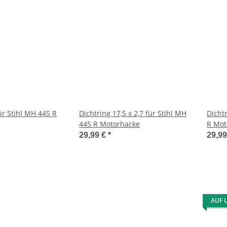
r Stihl MH 445 R
Dichtring 17,5 x 2,7 für Stihl MH
Dichtr
445 R Motorhacke
R Mot
29,99 €
*
29,9
AUF 