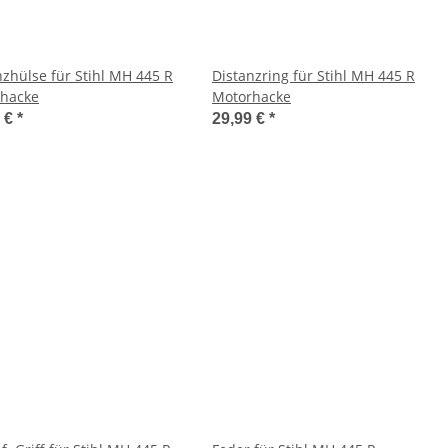
nzhülse für Stihl MH 445 R
Distanzring für Stihl MH 445 R
hacke
Motorhacke
9 €
*
29,99 €
*