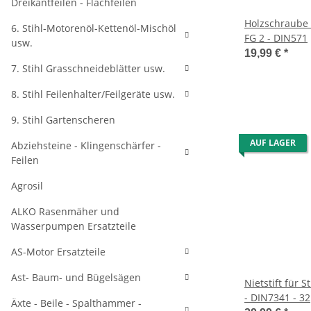
Dreikantfeilen - Flachfeilen
Holzschraube f
6. Stihl-Motorenöl-Kettenöl-Mischöl
FG 2 - DIN571
usw.
19,99 €
*
7. Stihl Grasschneideblätter usw.
8. Stihl Feilenhalter/Feilgeräte usw.
9. Stihl Gartenscheren
AUF LAGER
Abziehsteine - Klingenschärfer -
Feilen
Agrosil
ALKO Rasenmäher und
Wasserpumpen Ersatzteile
AS-Motor Ersatzteile
Ast- Baum- und Bügelsägen
Nietstift für S
- DIN7341 - 32
Äxte - Beile - Spalthammer -