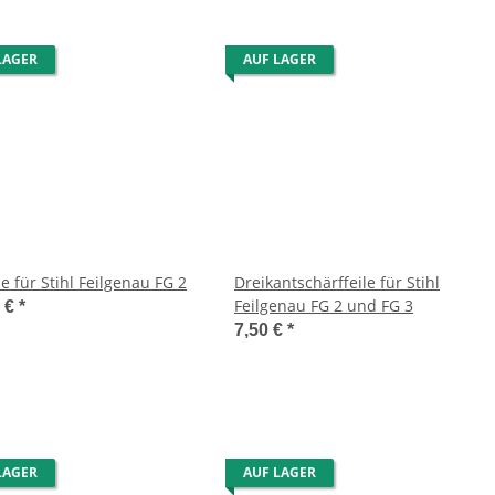
LAGER
AUF LAGER
e für Stihl Feilgenau FG 2
Dreikantschärffeile für Stihl
Feilgenau FG 2 und FG 3
9 €
*
7,50 €
*
LAGER
AUF LAGER