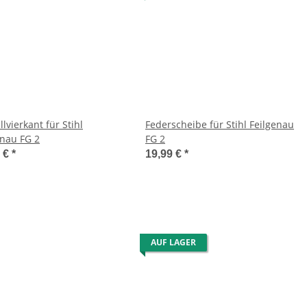
llvierkant für Stihl
Federscheibe für Stihl Feilgenau
enau FG 2
FG 2
9 €
*
19,99 €
*
AUF LAGER