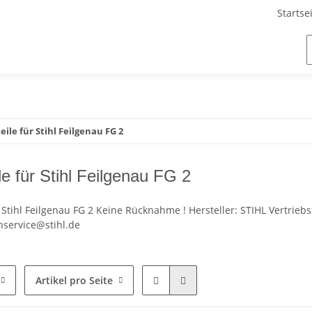
Startse
eile für Stihl Feilgenau FG 2
le für Stihl Feilgenau FG 2
r Stihl Feilgenau FG 2 Keine Rücknahme ! Hersteller: STIHL Vertri
nservice@stihl.de
Artikel pro Seite