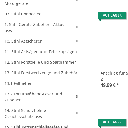
Motorgeräte
03. Stihl Connected
AUF LAGER
1. Stihl Geräte-Zubehör - Akkus
usw.
10. Stihl Astscheren
11. Stihl Astsägen und Teleskopsägen
12. Stihl Forstbeile und Spalthammer
13. Stihl Forstwerkzeuge und Zubehör
Anschlag für S
2
13.1 Fällheber
49,99 €
*
13.2 Forstmaßband-Laser und
Zubehör
14. Stihl Schutzhelme-
Gesichtsschutz usw.
AUF LAGER
15. Stihl Kettenschleifgeräte und