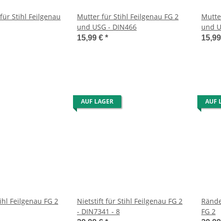
ür Stihl Feilgenau
Mutter für Stihl Feilgenau FG 2
Mutter
und USG - DIN466
und U
15,99 €
*
15,9
AUF LAGER
AUF 
tihl Feilgenau FG 2
Nietstift für Stihl Feilgenau FG 2
Rände
- DIN7341 - 8
FG 2