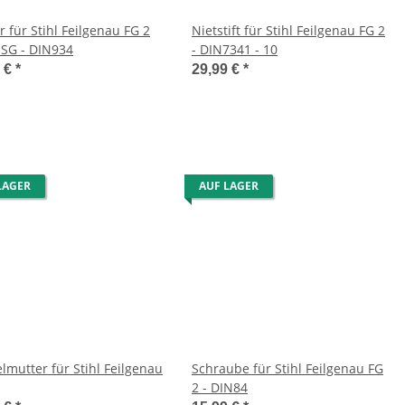
 für Stihl Feilgenau FG 2
Nietstift für Stihl Feilgenau FG 2
SG - DIN934
- DIN7341 - 10
9 €
*
29,99 €
*
LAGER
AUF LAGER
lmutter für Stihl Feilgenau
Schraube für Stihl Feilgenau FG
2 - DIN84