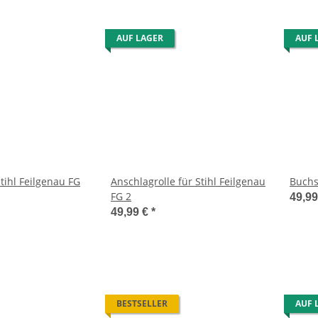
AUF LAGER
AUF 
tihl Feilgenau FG
Anschlagrolle für Stihl Feilgenau
Buchs
FG 2
49,9
49,99 €
*
BESTSELLER
AUF 