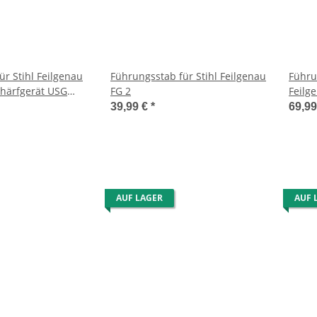
ür Stihl Feilgenau
Führungsstab für Stihl Feilgenau
Führu
chärfgerät USG
FG 2
Feilg
39,99 €
*
69,9
AUF LAGER
AUF 