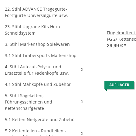
22. Stihl ADVANCE Tragegurte-
Forstgurte-Universalgurte usw.
23. Stihl Upgrade Kits Hexa-
Flügelmutter f
Schneidsystem
FG 2/ Kettens
3. Stihl Markenshop-Spielwaren
und FCS-KM
29,99 €
*
3.1 Stihl Timbersports Markenshop
4. Stihl Autocut-Polycut und
Ersatzteile für Fadenköpfe usw.
4.1 Stihl Mähköpfe und Zubehör
AUF LAGER
5. Stihl Sägeketten,
Führungsschienen und
Kettenschärfgeräte
5.1 Ketten Nietgeräte und Zubehör
5.2 Kettenfeilen - Rundfeilen -