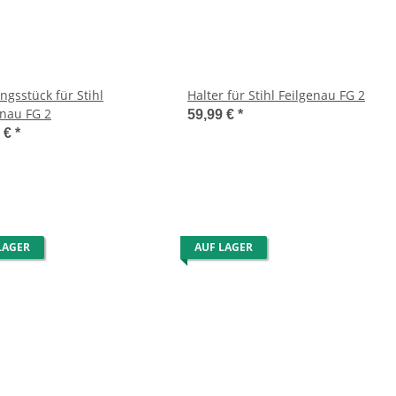
ngsstück für Stihl
Halter für Stihl Feilgenau FG 2
enau FG 2
59,99 €
*
9 €
*
LAGER
AUF LAGER