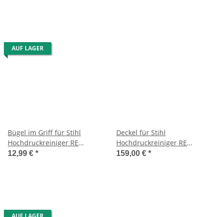
AUF LAGER
Bügel im Griff für Stihl
Deckel für Stihl
Hochdruckreiniger RE
Hochdruckreiniger RE
118/128
108/118/128
12,99 €
*
159,00 €
*
PLUS/143/163/117/127
AUF LAGER