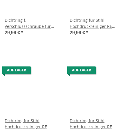
Dichtring f.
Dichtring für Stihl
Verschlussschraube für
Hochdruckreiniger RE
Stihl Hochdruckreiniger RE
118/128
29,99 €
*
29,99 €
*
118/128
AUF LAGER
AUF LAGER
Dichtring für Stihl
Dichtring für Stihl
Hochdruckreiniger RE
Hochdruckreiniger RE