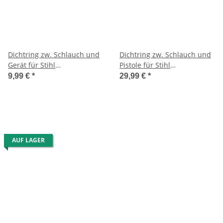
Dichtring zw. Schlauch und
Dichtring zw. Schlauch und
Gerät für Stihl
Pistole für Stihl
Hochdruckreiniger RE
Hochdruckreiniger RE
9,99 €
*
29,99 €
*
108/118/128 usw.
108/109/119/129
PLUS/118/128
AUF LAGER