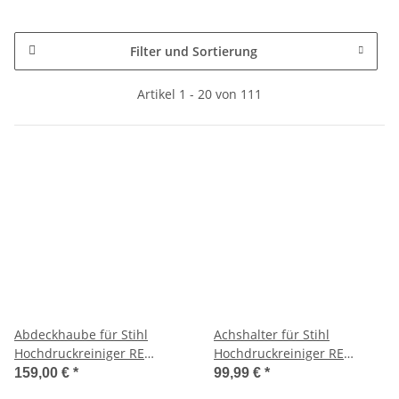
Filter und Sortierung
Artikel 1 - 20 von 111
Abdeckhaube für Stihl
Achshalter für Stihl
Hochdruckreiniger RE
Hochdruckreiniger RE
118/128 PLUS
108/118/128
159,00 €
*
99,99 €
*