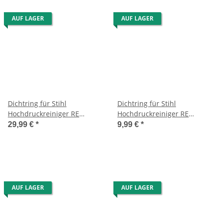
AUF LAGER
AUF LAGER
Dichtring für Stihl
Dichtring für Stihl
Hochdruckreiniger RE
Hochdruckreiniger RE
118/128 PLUS/160/127
143/163 und Schaumdüse
29,99 €
*
9,99 €
*
AUF LAGER
AUF LAGER