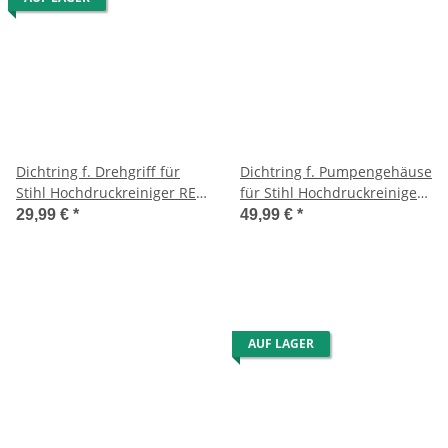
Dichtring f. Drehgriff für
Dichtring f. Pumpengehäuse
Stihl Hochdruckreiniger RE
für Stihl Hochdruckreiniger
118/128
RE 118/128
29,99 €
*
49,99 €
*
PLUS/143/163/140/160/SE120
AUF LAGER