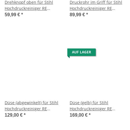
Drehknopf oben für Stihl
Druckrohr im Griff für Stihl
Hochdruckreiniger RE
Hochdruckreiniger RE
122/118/128/143/163/232/272/282/271/281
118/128 PLUS/117/127
59,99 €
*
89,99 €
*
usw.
AUF LAGER
Düse (abgewinkelt) für Stihl
Düse (gelb) für Stihl
Hochdruckreiniger RE
Hochdruckreiniger RE
107/116/126/117/127/118/128
88/98/109/128 PLUS/119
129,00 €
*
169,00 €
*