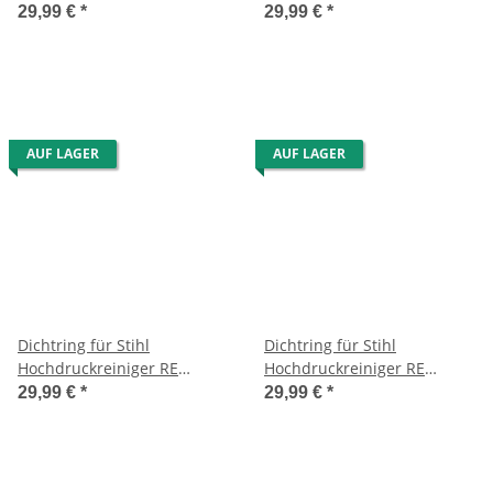
118/128 PLUS
118/128 PLUS/117/127
29,99 €
*
29,99 €
*
AUF LAGER
AUF LAGER
Dichtring für Stihl
Dichtring für Stihl
Hochdruckreiniger RE
Hochdruckreiniger RE
118/128 PLUS/140 K/160 K
118/128 PLUS/143/163 usw.
29,99 €
*
29,99 €
*