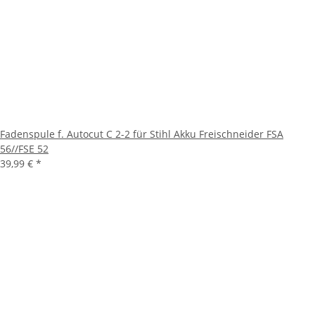
Fadenspule f. Autocut C 2-2 für Stihl Akku Freischneider FSA
56//FSE 52
39,99 €
*