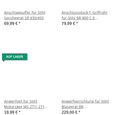
Anschlagpuffer für Stihl
Anschlussstück f. Griffrohr
Sprühgerät SR 430/450
für Stihl BR 800 C-E
Blasgerät
69,99 €
*
79,99 €
*
AUF LAGER
Anwerfseil für Stihl
Anwerfvorrichtung für Stihl
Motorsäge MS 271/ 271
Blasgerät BR
C/291/291 C/311/341/391/SR
500/550/600/700
19,99 €
*
229,00 €
*