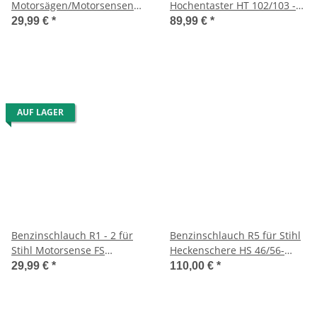
Motorsägen/Motorsensen
Hochentaster HT 102/103 -
usw.
R5 usw.
29,99 €
*
89,99 €
*
AUF LAGER
Benzinschlauch R1 - 2 für
Benzinschlauch R5 für Stihl
Stihl Motorsense FS
Heckenschere HS 46/56-
36/40/44/400/450/480/MS
Blasgeräte BR
29,99 €
*
110,00 €
*
181 C-BE usw.
500/550/600/700