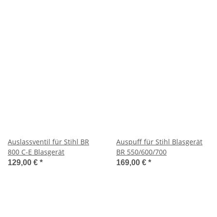
430/450/270/280
Auslassventil für Stihl BR
Auspuff für Stihl Blasgerät
800 C-E Blasgerät
BR 550/600/700
129,00 €
*
169,00 €
*