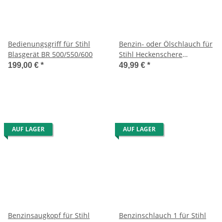
Bedienungsgriff für Stihl
Benzin- oder Ölschlauch für
Blasgerät BR 500/550/600
Stihl Heckenschere
HS72/74/76/HTA 65/85 -
199,00 €
*
49,99 €
*
Blasgerät BR 340/380/420
AUF LAGER
AUF LAGER
Benzinsaugkopf für Stihl
Benzinschlauch 1 für Stihl