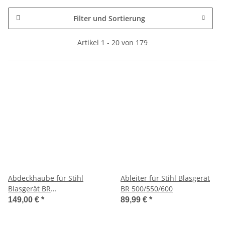
Filter und Sortierung
Artikel 1 - 20 von 179
Abdeckhaube für Stihl
Ableiter für Stihl Blasgerät
Blasgerät BR
BR 500/550/600
500/550/600/700
149,00 €
*
89,99 €
*