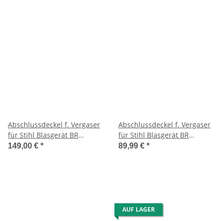
Abschlussdeckel f. Vergaser
Abschlussdeckel f. Vergaser
für Stihl Blasgerät BR
für Stihl Blasgerät BR
500/550
500/550
149,00 €
*
89,99 €
*
AUF LAGER