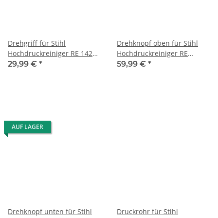
Drehgriff für Stihl
Drehknopf oben für Stihl
Hochdruckreiniger RE 142
Hochdruckreiniger RE
K/142 K PLUS/162 K/162 K
122/118/128/143/163/232/272/
29,99 €
*
59,99 €
*
PLUS
usw.
AUF LAGER
Drehknopf unten für Stihl
Druckrohr für Stihl