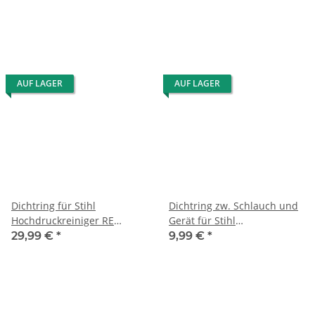
AUF LAGER
AUF LAGER
Dichtring für Stihl
Dichtring zw. Schlauch und
Hochdruckreiniger RE
Gerät für Stihl
143/163/141/142/161/162
Hochdruckreiniger RE
29,99 €
*
9,99 €
*
108/118/128 usw.