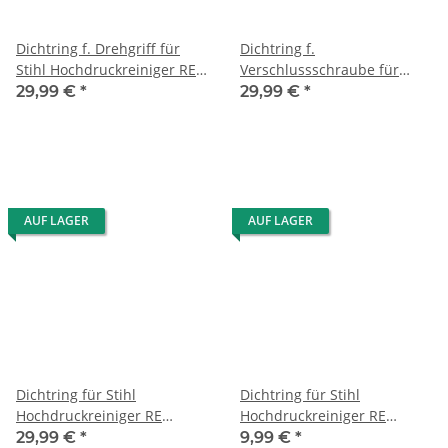
Dichtring f. Drehgriff für
Dichtring f.
Stihl Hochdruckreiniger RE
Verschlussschraube für
118/128
Stihl Hochdruckreiniger RE
29,99 €
*
29,99 €
*
PLUS/143/163/140/160/SE120
118/128
AUF LAGER
AUF LAGER
Dichtring für Stihl
Dichtring für Stihl
Hochdruckreiniger RE
Hochdruckreiniger RE
118/128 PLUS/143/163 usw.
143/163 und Schaumdüse
29,99 €
*
9,99 €
*