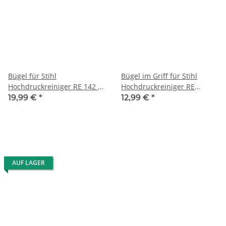
Bügel für Stihl
Bügel im Griff für Stihl
Hochdruckreiniger RE 142 K
Hochdruckreiniger RE
PLUS/162 K PLUS
118/128
19,99 €
*
12,99 €
*
PLUS/143/163/117/127
AUF LAGER