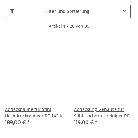
Filter und Sortierung
Artikel 1 - 20 von 96
Abdeckhaube für Stihl
Abdeckung-Gehäuse für
Hochdruckreiniger RE 142 K
Stihl Hochdruckreiniger RE
142 K/142 K PLUS/162 K/162
189,00 €
*
119,00 €
*
K PLUS