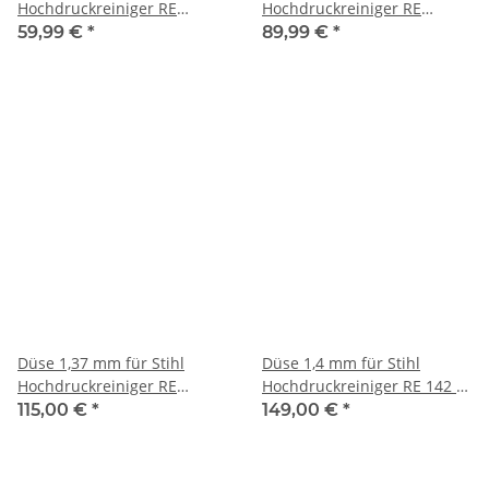
Hochdruckreiniger RE
Hochdruckreiniger RE
143/163/232/272/282/271/281/142/162
143/163
59,99 €
*
89,99 €
*
Düse 1,37 mm für Stihl
Düse 1,4 mm für Stihl
Hochdruckreiniger RE
Hochdruckreiniger RE 142 K
143/163
PLUS/162 K PLUS
115,00 €
*
149,00 €
*