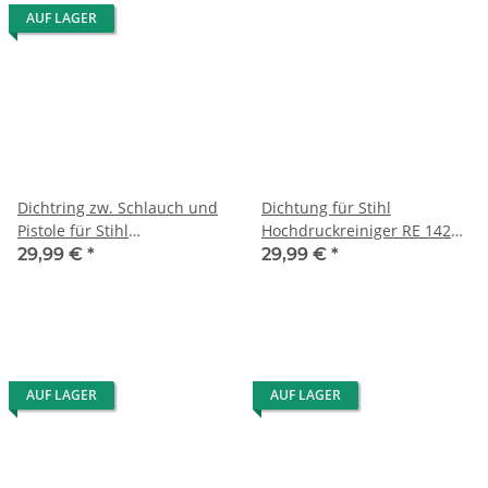
AUF LAGER
Dichtring zw. Schlauch und
Dichtung für Stihl
Pistole für Stihl
Hochdruckreiniger RE 142
Hochdruckreiniger RE
K/142 K PLUS/162 K/162 K
29,99 €
*
29,99 €
*
108/109/119/129
PLUS
PLUS/118/128
AUF LAGER
AUF LAGER