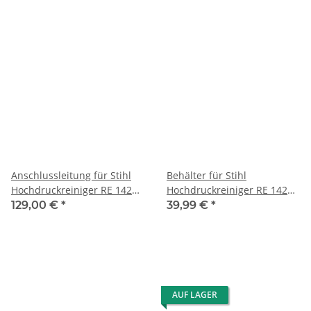
Anschlussleitung für Stihl
Behälter für Stihl
Hochdruckreiniger RE 142
Hochdruckreiniger RE 142
K/142 K PLUS/162 K/162 K
K/142 K PLUS/162 K/162 K
129,00 €
*
39,99 €
*
PLUS
PLUS
AUF LAGER