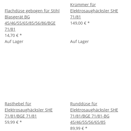
Krümmer für
Flachdüse gebogen für Stihl
Elektrosaughäcksler SHE
Blasgerät BG
71/81
45/46/55/65/85/56/86/BGE
149,00 €
*
71/81
14,70 €
*
Auf Lager
Auf Lager
Rasthebel für
Runddüse für
Elektrosaughäcksler SHE
Elektrosaughäcksler SHE
71/81/BGE 71/81
71/81/BGE 71/81-BG
59,99 €
*
45/46/55/56/65/85
89,99 €
*