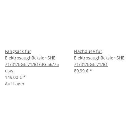
Fangsack für
Flachdüse für
Elektrosaughäcksler SHE
Elektrosaughäcksler SHE
71/81/BGE 71/81/BG 56/75
71/81/BGE 71/81
usw.
89,99 €
*
149,00 €
*
Auf Lager