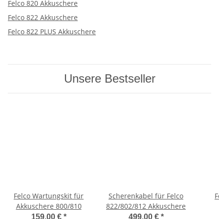
Felco 820 Akkuschere
Felco 822 Akkuschere
Felco 822 PLUS Akkuschere
Unsere Bestseller
Felco Wartungskit für
Scherenkabel für Felco
F
Akkuschere 800/810
822/802/812 Akkuschere
159,00 €
*
499,00 €
*