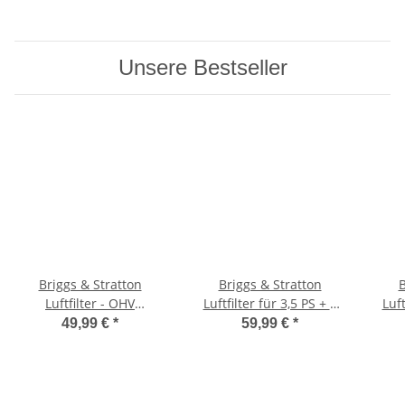
Unsere Bestseller
Briggs & Stratton
Briggs & Stratton
B
Luftfilter - OHV
Luftfilter für 3,5 PS + 5
Luf
Vanguard horizontal z.B.
PS Industrial Plus
49,99 €
*
59,99 €
*
AGS Crossjet/AS
910/Efco usw.