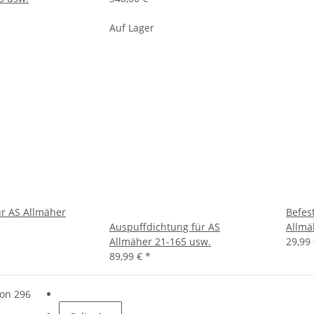
Auf Lager
ür AS Allmäher
Befes
Auspuffdichtung für AS
Allmä
Allmäher 21-165 usw.
29,99
89,99 €
*
von 296