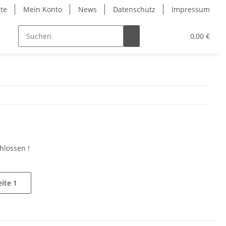
ite
Mein Konto
News
Datenschutz
Impressum
0,00 €
hlossen !
eite
1