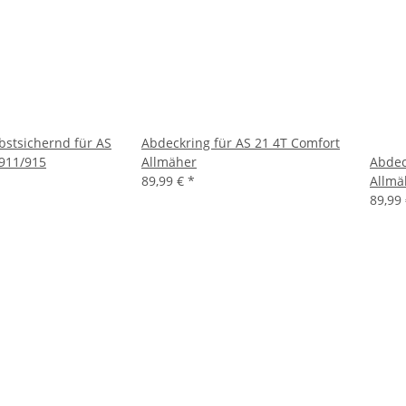
bstsichernd für AS
Abdeckring für AS 21 4T Comfort
911/915
Allmäher
Abdec
89,99 €
*
Allmä
89,99