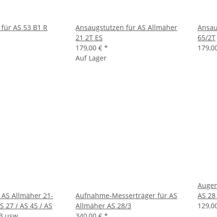
für AS 53 B1 R
Ansaugstutzen für AS Allmäher
Ansau
21 2T ES
65/2T
179,00 €
*
179,0
Auf Lager
Augen
r AS Allmäher 21-
Aufnahme-Messerträger für AS
AS 28
S 27 / AS 45 / AS
Allmäher AS 28/3
129,0
3 usw.
340,00 €
*