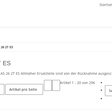
Startse
 26 2T ES
T ES
r AS 26 2T ES Allmäher Ersatzteile sind von der Rücknahme ausgesc
Artikel 1 - 20 von 296
Artikel pro Seite
S