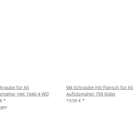
chraube für AS
6kt Schraube mit Flansch für AS
tzmäher YAK 1040-4 WD
Aufsitzmäher 799 Rider
 €
*
19,99 €
*
ager