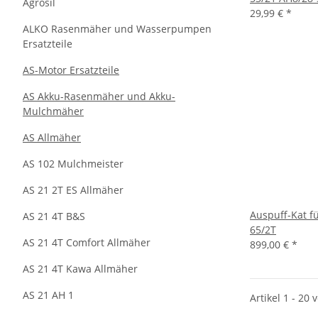
Agrosil
29,99 €
*
ALKO Rasenmäher und Wasserpumpen
Ersatzteile
AS-Motor Ersatzteile
AS Akku-Rasenmäher und Akku-
Mulchmäher
AS Allmäher
AS 102 Mulchmeister
AS 21 2T ES Allmäher
Auspuff-Kat f
AS 21 4T B&S
65/2T
AS 21 4T Comfort Allmäher
899,00 €
*
AS 21 4T Kawa Allmäher
AS 21 AH 1
Artikel 1 - 20 