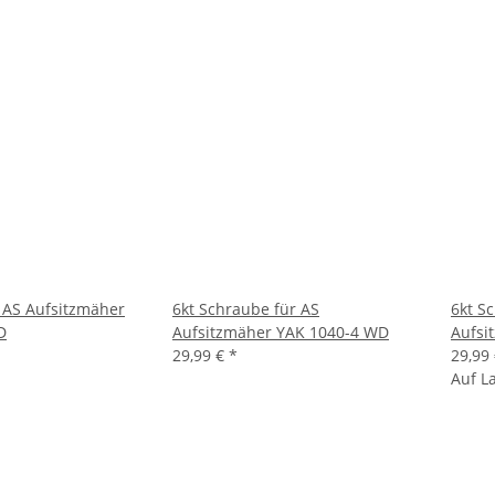
r AS Aufsitzmäher
6kt Schraube für AS
6kt S
D
Aufsitzmäher YAK 1040-4 WD
Aufsi
29,99 €
*
29,99
Auf L