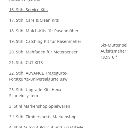
16. Stihl Service Kits
17. Stihl Care & Clean Kits
18. Stihl Mulch-Kits für Rasenmäher
19. Stihl Catching-Kit für Rasenmäher
6kt-Mutter sel
Aufsitzmäher 
20. Stihl Mähfaden für Motorsensen
19,99 €
*
21. Stihl CUT KITS
22. Stihl ADVANCE Tragegurte-
Forstgurte-Universalgurte usw.
23. Stihl Upgrade Kits Hexa-
Schneidsystem
3. Stihl Markenshop-Spielwaren
3.1 Stihl Timbersports Markenshop
4. Stihl Autocut-Polycut und Ersatzteile