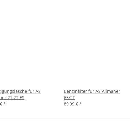
tigungslasche für AS
Benzinfilter für AS Allmäher
her 21 2T ES
65/2T
 €
*
89,99 €
*