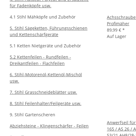
für Fadenköpfe usw.
4.1 Stihl Mähköpfe und Zubehör
Achsschraube 
Profimäher
5. Stihl Sägeketten, Führungsschienen
89,99 €
*
und Kettenschärfgeräte
Auf Lager
5.1 Ketten Nietgeräte und Zubehör
5.2 Kettenfeilen - Rundfeilen -
Dreikantfeilen - Flachfeilen
6. Stihl-Motorenöl-Kettenöl-Mischöl
usw.
7. Stihl Grasschneideblätter usw.
8. Stihl Feilenhalter/Feilgeräte usw.
9. Stihl Gartenscheren
Anwerfseil fü
Abziehsteine - Klingenschärfer - Feilen
165 / AS 26 / A
53/21 AH8/28-