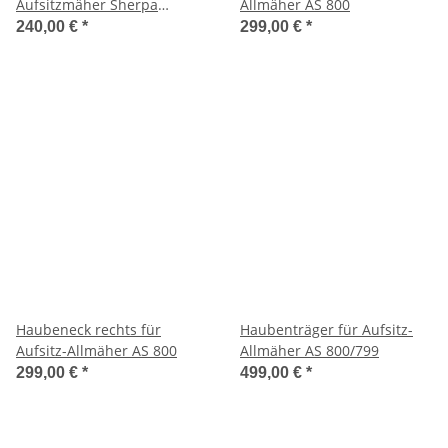
Aufsitzmäher Sherpa
Allmäher AS 800
940/940 XL - 5 l Kanister
240,00 €
*
299,00 €
*
Haubeneck rechts für
Haubenträger für Aufsitz-
Aufsitz-Allmäher AS 800
Allmäher AS 800/799
299,00 €
*
499,00 €
*