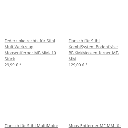
Federzinke rechts für Stihl
Flansch für Stihl
MultiWerkzeug
KombiSystem Bodenfräse
Moosentferner MF-MM- 10
BF-KM/Moosentferner MF-
Stück
MM
29,99 €
*
129,00 €
*
Flansch für Stihl MultiMotor
Moos-Entferner MF-MM für