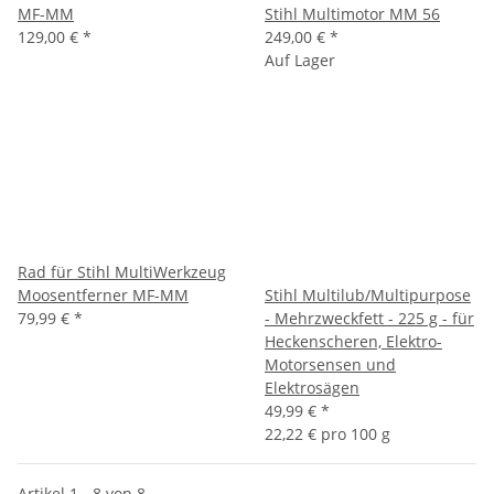
MF-MM
Stihl Multimotor MM 56
129,00 €
*
249,00 €
*
Auf Lager
Rad für Stihl MultiWerkzeug
Moosentferner MF-MM
Stihl Multilub/Multipurpose
79,99 €
*
- Mehrzweckfett - 225 g - für
Heckenscheren, Elektro-
Motorsensen und
Elektrosägen
49,99 €
*
22,22 € pro 100 g
Artikel 1 - 8 von 8