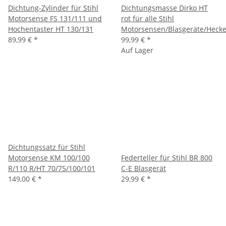
Dichtung-Zylinder für Stihl
Dichtungsmasse Dirko HT
Motorsense FS 131/111 und
rot für alle Stihl
Hochentaster HT 130/131
Motorsensen/Blasgeräte/Heck
89,99 €
*
99,99 €
*
Auf Lager
Dichtungssatz für Stihl
Motorsense KM 100/100
Federteller für Stihl BR 800
R/110 R/HT 70/75/100/101
C-E Blasgerät
149,00 €
*
29,99 €
*