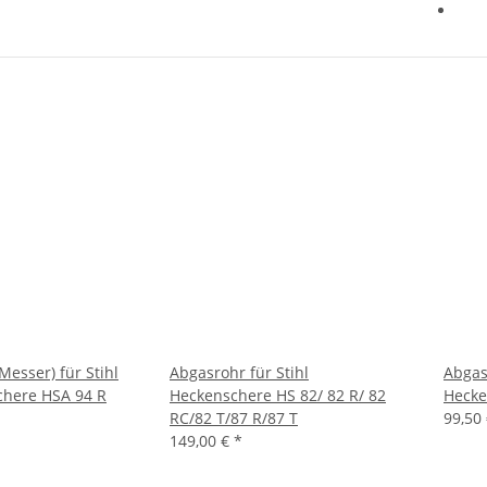
esser) für Stihl
Abgasrohr für Stihl
Abgas
chere HSA 94 R
Heckenschere HS 82/ 82 R/ 82
Hecke
RC/82 T/87 R/87 T
99,50
149,00 €
*