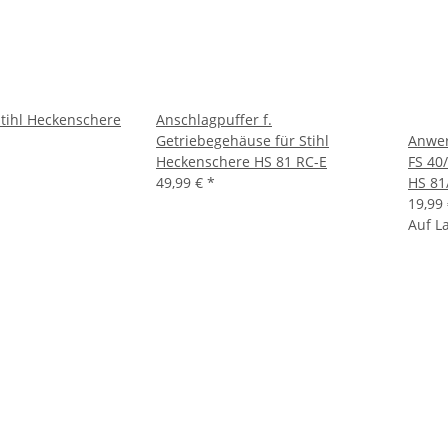
Stihl Heckenschere
Anschlagpuffer f.
Getriebegehäuse für Stihl
Anwer
Heckenschere HS 81 RC-E
FS 40
49,99 €
*
HS 81
19,99
Auf L