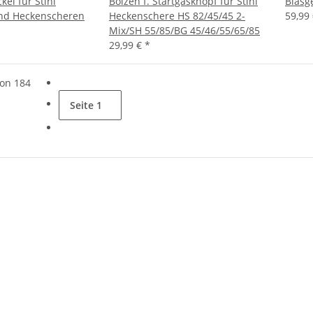
el für Stihl
Bolzen f. Startgasknopf für Stihl
Blasg
nd Heckenscheren
Heckenschere HS 82/45/45 2-
59,99
Mix/SH 55/85/BG 45/46/55/65/85
29,99 €
*
von 184
Seite
1