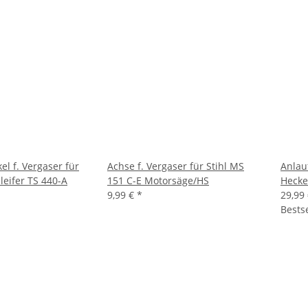
l f. Vergaser für
Achse f. Vergaser für Stihl MS
Anlauf
leifer TS 440-A
151 C-E Motorsäge/HS
Hecke
9,99 €
*
29,99
Bestse