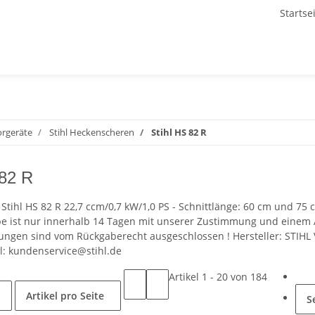
Startse
torgeräte
Stihl Heckenscheren
Stihl HS 82 R
 82 R
r Stihl HS 82 R 22,7 ccm/0,7 kW/1,0 PS - Schnittlänge: 60 cm und 7
 ist nur innerhalb 14 Tagen mit unserer Zustimmung und einem A
ungen sind vom Rückgaberecht ausgeschlossen ! Hersteller: STIHL 
l: kundenservice@stihl.de
Artikel 1 - 20 von 184
Artikel pro Seite
S