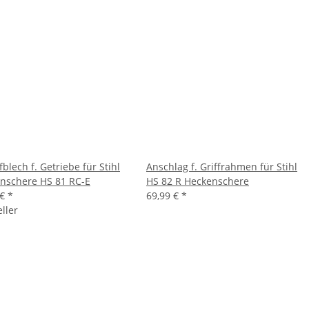
blech f. Getriebe für Stihl
Anschlag f. Griffrahmen für Stihl
nschere HS 81 RC-E
HS 82 R Heckenschere
 €
*
69,99 €
*
ller