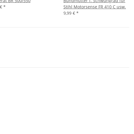
erät BR 500/550
Bundmutter f. Schwungrad für
 €
*
Stihl Motorsense FR 410 C usw.
9,99 €
*