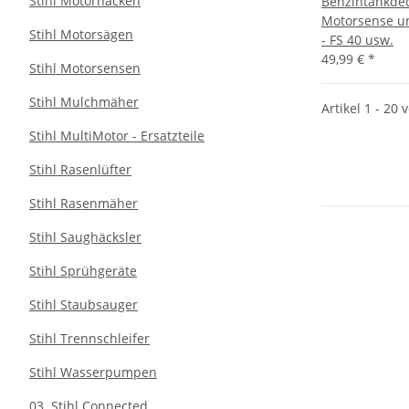
Stihl Motorhacken
Benzintankdeck
Motorsense u
Stihl Motorsägen
- FS 40 usw.
49,99 €
*
Stihl Motorsensen
Stihl Mulchmäher
Artikel 1 - 20 
Stihl MultiMotor - Ersatzteile
Stihl Rasenlüfter
Stihl Rasenmäher
Stihl Saughäcksler
Stihl Sprühgeräte
Stihl Staubsauger
Stihl Trennschleifer
Stihl Wasserpumpen
03. Stihl Connected