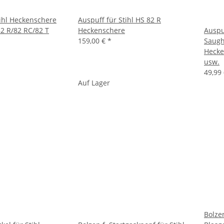
tihl Heckenschere
Auspuff für Stihl HS 82 R
82 R/82 RC/82 T
Heckenschere
Auspu
159,00 €
*
Saugh
Hecke
usw.
49,99
Auf Lager
Bolzen