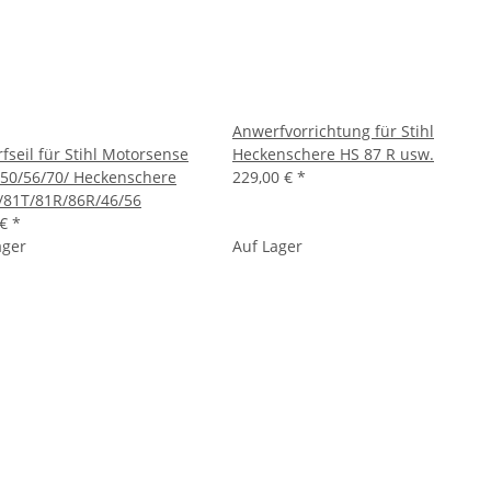
Anwerfvorrichtung für Stihl
fseil für Stihl Motorsense
Heckenschere HS 87 R usw.
/50/56/70/ Heckenschere
229,00 €
*
/81T/81R/86R/46/56
 €
*
ager
Auf Lager