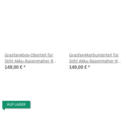
Grasfangbox-Oberteil für
Grasfangkorbunterteil für
Stihl Akku-Rasenmäher RMA
Stihl Akku-Rasenmäher RMA
339
339
149,00 €
*
149,00 €
*
AUF LAGER