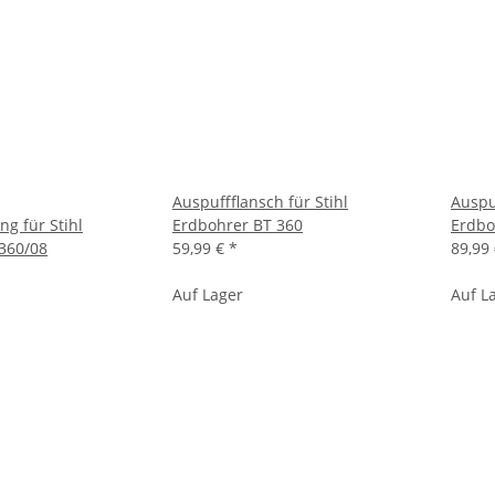
Auspuffflansch für Stihl
Auspu
g für Stihl
Erdbohrer BT 360
Erdbo
360/08
59,99 €
*
89,99
Auf Lager
Auf L