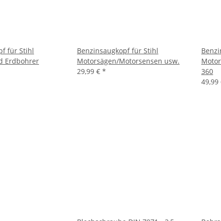
f für Stihl
Benzinsaugkopf für Stihl
Benzi
d Erdbohrer
Motorsägen/Motorsensen usw.
Motor
29,99 €
*
360
49,99