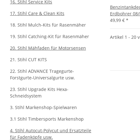
16. Stihl Service Kits
Benzintankdeck
17. Stihl Care & Clean Kits
Erdbohrer 08/
49,99 €
*
18. Stihl Mulch-Kits für Rasenmäher
19. Stihl Catching-Kit für Rasenmäher
Artikel 1 - 20 
20. Stihl Mähfaden für Motorsensen
21. Stihl CUT KITS
22. Stihl ADVANCE Tragegurte-
Forstgurte-Universalgurte usw.
23. Stihl Upgrade Kits Hexa-
Schneidsystem
3. Stihl Markenshop-Spielwaren
3.1 Stihl Timbersports Markenshop
4. Stihl Autocut-Polycut und Ersatzteile
für Fadenköpfe usw.