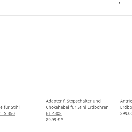
Adapter f. Stopschalter und
Antrie
 für Stihl
Chokehebel für Stihl Erdbohrer
Erdbo
r TS 350
BT 4308
299,0
89,99 €
*