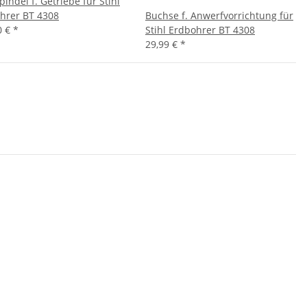
indel f. Getriebe für Stihl
hrer BT 4308
Buchse f. Anwerfvorrichtung für
0 €
*
Stihl Erdbohrer BT 4308
29,99 €
*