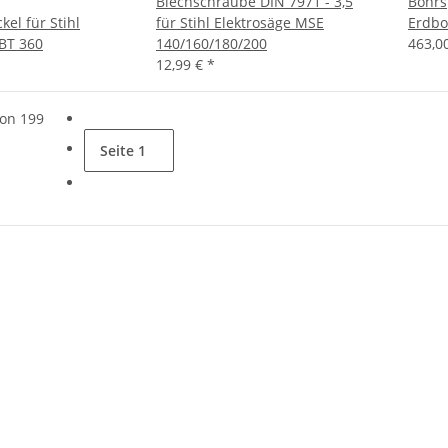
Blechschraube DIN 7971 - 3,5
Bohrsp
el für Stihl
für Stihl Elektrosäge MSE
Erdbo
BT 360
140/160/180/200
463,0
12,99 €
*
von 199
Seite
1