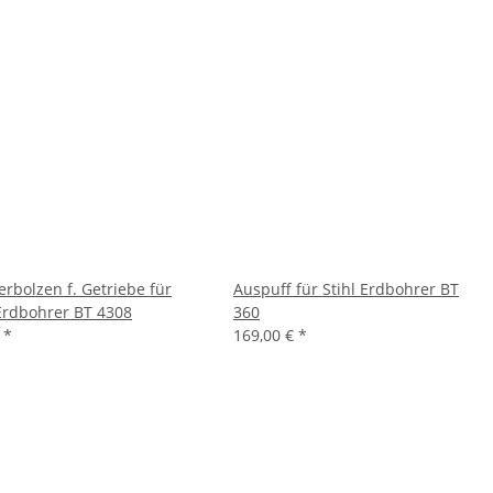
erbolzen f. Getriebe für
Auspuff für Stihl Erdbohrer BT
 Erdbohrer BT 4308
360
€
*
169,00 €
*