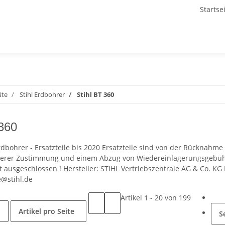
Startse
äte
Stihl Erdbohrer
Stihl BT 360
 360
Erdbohrer - Ersatzteile bis 2020 Ersatzteile sind von der Rücknahm
erer Zustimmung und einem Abzug von Wiedereinlagerungsgebühr 
 ausgeschlossen ! Hersteller: STIHL Vertriebszentrale AG & Co. KG
@stihl.de
Artikel 1 - 20 von 199
Artikel pro Seite
S