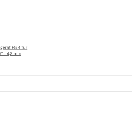
lgerät FG 4 für
5" - 4,8 mm