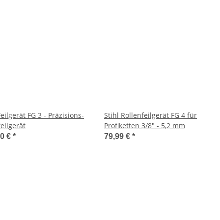
Feilgerät FG 3 - Präzisions-
Stihl Rollenfeilgerät FG 4 für
eilgerät
Profiketten 3/8" - 5,2 mm
00 €
*
79,99 €
*