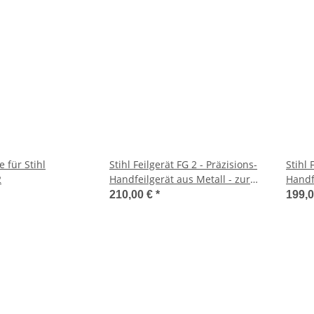
 für Stihl
Stihl Feilgerät FG 2 - Präzisions-
Stihl 
2
Handfeilgerät aus Metall - zur
Handf
Tischbefestigung
210,00 €
*
199,