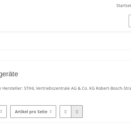
Startse
lgeräte
te Hersteller: STIHL Vertriebszentrale AG & Co. KG Robert-Bosch-St
Artikel pro Seite