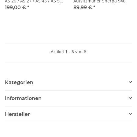
AS 26 / AS 27 / AS 45 / AS 53
Aufsitzmäher Sherpa 940
usw.
199,00 €
*
89,99 €
*
Artikel 1 - 6 von 6
Kategorien
Informationen
Hersteller