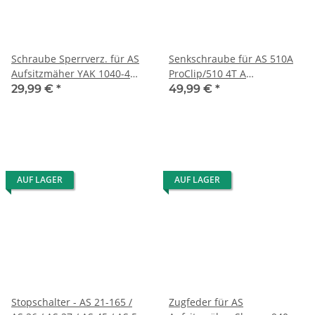
Schraube Sperrverz. für AS
Senkschraube für AS 510A
Aufsitzmäher YAK 1040-4
ProClip/510 4T A
WD
Rasenmäher
29,99 €
*
49,99 €
*
AUF LAGER
AUF LAGER
Stopschalter - AS 21-165 /
Zugfeder für AS