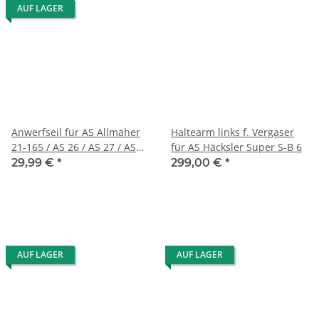
AUF LAGER
Anwerfseil für AS Allmäher
Haltearm links f. Vergaser
21-165 / AS 26 / AS 27 / AS
für AS Häcksler Super S-B 6
45 / AS 53/21 AH8/28-3 usw.
29,99 €
*
299,00 €
*
AUF LAGER
AUF LAGER