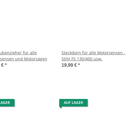
ubenzieher für alle
Steckdorn für alle Motorsensen -
sensen und Motorsägen
Stihl FS 130/400 usw.
9 €
*
19,99 €
*
LAGER
AUF LAGER