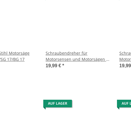
Stihl Motorsäge
Schraubendreher für
Schra
/SG 17/BG 17
Motorsensen und Motorsägen -
Motor
5 x 120 x 70
19,99 €
*
19,9
AUF LAGER
AUF 