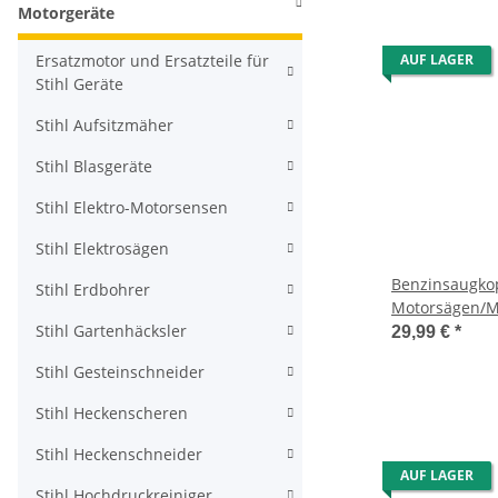
Motorgeräte
Ersatzmotor und Ersatzteile für
AUF LAGER
Stihl Geräte
Stihl Aufsitzmäher
Stihl Blasgeräte
Stihl Elektro-Motorsensen
Stihl Elektrosägen
Benzinsaugkop
Stihl Erdbohrer
Motorsägen/M
Stihl Gartenhäcksler
29,99 €
*
Stihl Gesteinschneider
Stihl Heckenscheren
Stihl Heckenschneider
AUF LAGER
Stihl Hochdruckreiniger