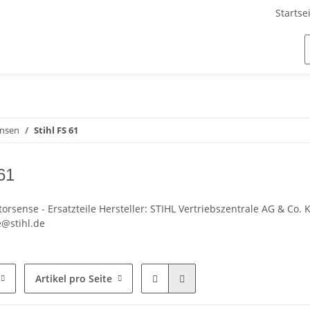
Startse
ensen
Stihl FS 61
61
torsense - Ersatzteile Hersteller: STIHL Vertriebszentrale AG & Co
@stihl.de
Artikel pro Seite