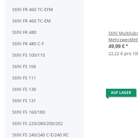
Stihl FR 460 TC-EFM
Stihl FR 460 TC-EM
Stihl FR 480
Stihl Multilub
Mehrzweckfett 
Stihl FR 480 C-F
Heckenscheren
49,99 €
*
Motorsensen 
22,22 € pro 10
Stihl FS 100/110
Stihl FS 106
Stihl FS 111
Stihl FS 130
AUF LAGER
Stihl FS 131
Stihl FS 160/180
Stihl FS 220/280/200/202
Stihl FS 240/240 C-E/240 RC