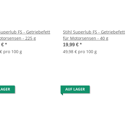
Superlub FS - Getriebefett
Stihl Superlub FS - Getriebefett
otorsensen - 225 g
für Motorsensen - 40 g
0 €
*
19,99 €
*
 € pro 100 g
49,98 € pro 100 g
LAGER
AUF LAGER