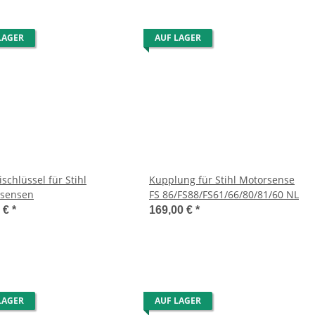
LAGER
AUF LAGER
schlüssel für Stihl
Kupplung für Stihl Motorsense
sensen
FS 86/FS88/FS61/66/80/81/60 NL
9 €
*
169,00 €
*
LAGER
AUF LAGER