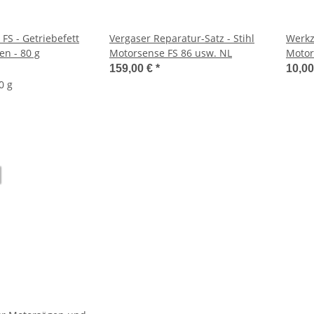
 FS - Getriebefett
Vergaser Reparatur-Satz - Stihl
Werkz
en - 80 g
Motorsense FS 86 usw. NL
Motor
159,00 €
*
10,0
0 g