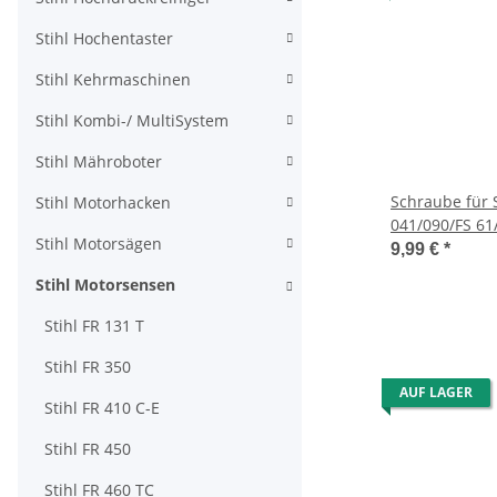
Stihl Hochentaster
Stihl Kehrmaschinen
Stihl Kombi-/ MultiSystem
Stihl Mähroboter
Schraube für 
Stihl Motorhacken
041/090/FS 61
Stihl Motorsägen
9,99 €
*
Stihl Motorsensen
Stihl FR 131 T
Stihl FR 350
AUF LAGER
Stihl FR 410 C-E
Stihl FR 450
Stihl FR 460 TC