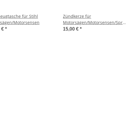
eugtasche für Stihl
Zündkerze für
sägen/Motorsensen
Motorsägen/Motorsensen/Sprühger
und Heckenscheren
0 €
*
15,00 €
*