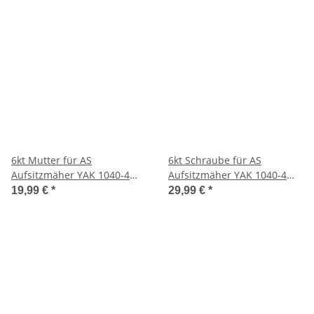
6kt Mutter für AS
6kt Schraube für AS
Aufsitzmäher YAK 1040-4
Aufsitzmäher YAK 1040-4
WD
WD
19,99 €
*
29,99 €
*