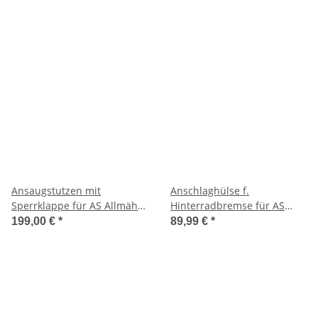
Ansaugstutzen mit
Anschlaghülse f.
Sperrklappe für AS Allmäher
Hinterradbremse für AS
21 2T ES
Allmäher 28 2 T
199,00 €
*
89,99 €
*