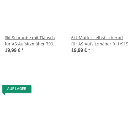
6kt Schraube mit Flansch
6kt-Mutter selbstsichernd
für AS Aufsitzmäher 799
für AS Aufsitzmäher 911/915
Rider
19,99 €
*
19,99 €
*
AUF LAGER