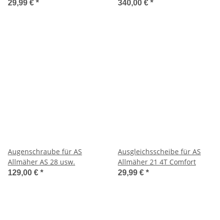
45 / AS 53/21 AH8/28-3 usw.
29,99 €
*
340,00 €
*
Augenschraube für AS
Ausgleichsscheibe für AS
Allmäher AS 28 usw.
Allmäher 21 4T Comfort
129,00 €
*
29,99 €
*