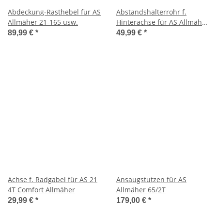
Abdeckung-Rasthebel für AS
Abstandshalterrohr f.
Allmäher 21-165 usw.
Hinterachse für AS Allmäher
28 2T/28/4
89,99 €
*
49,99 €
*
Achse f. Radgabel für AS 21
Ansaugstutzen für AS
4T Comfort Allmäher
Allmäher 65/2T
29,99 €
*
179,00 €
*