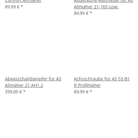
Comfort Allmäher
Abdeckung-Rasthebel für AS
89,99 €
*
Allmäher 21-165 usw.
89,99 €
*
Abgasschalldämpfer für AS
Achsschraube für AS 53 B1
Allmäher 21 AH1.2
R Profimäher
399,00 €
*
89,99 €
*