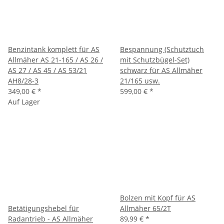
Benzintank komplett für AS
Bespannung (Schutztuch
Allmäher AS 21-165 / AS 26 /
mit Schutzbügel-Set)
AS 27 / AS 45 / AS 53/21
schwarz für AS Allmäher
AH8/28-3
21/165 usw.
349,00 €
*
599,00 €
*
Auf Lager
Bolzen mit Kopf für AS
Betätigungshebel für
Allmäher 65/2T
Radantrieb - AS Allmäher
89,99 €
*