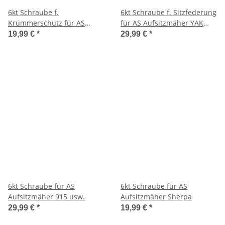
6kt Schraube f.
6kt Schraube f. Sitzfederung
Krümmerschutz für AS
für AS Aufsitzmäher YAK
Aufsitzmäher YAK 1040-4
1040-4 WD XL
19,99 €
*
29,99 €
*
WD
6kt Schraube für AS
6kt Schraube für AS
Aufsitzmäher 915 usw.
Aufsitzmäher Sherpa
29,99 €
*
19,99 €
*