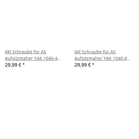
6kt Schraube für AS
6kt Schraube für AS
Aufsitzmäher YAK 1040-4
Aufsitzmäher YAK 1040-4
WD
WD
29,99 €
*
29,99 €
*