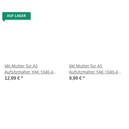
AUF LAGER
6kt Mutter für AS
6kt Mutter für AS
Aufsitzmäher YAK 1040-4
Aufsitzmäher YAK 1040-4
WD
WD
12,99 €
*
9,99 €
*