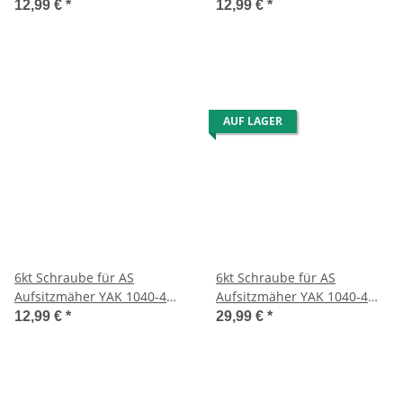
WD
WD
12,99 €
*
12,99 €
*
AUF LAGER
6kt Schraube für AS
6kt Schraube für AS
Aufsitzmäher YAK 1040-4
Aufsitzmäher YAK 1040-4
WD
WD
12,99 €
*
29,99 €
*