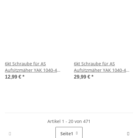
6kt Schraube für AS
6kt Schraube für AS
Aufsitzmäher YAK 1040-4
Aufsitzmäher YAK 1040-4
WD
WD
12,99 €
*
29,99 €
*
Artikel 1 - 20 von 471
Seite
1