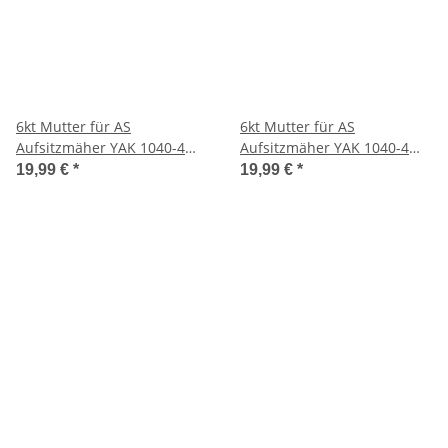
6kt Mutter für AS
6kt Mutter für AS
Aufsitzmäher YAK 1040-4
Aufsitzmäher YAK 1040-4
WD
WD
19,99 €
*
19,99 €
*