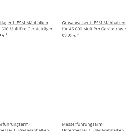
klager f. ESM Mähbalken
Grasabweiser f. ESM Mähbalken
S 600 MultiPro Geräteträger
für AS 600 MultiPro Geräteträger
0 €
*
89,99 €
*
rführungsarm-
Messerführungsarm-
esser f. ESM Mähbalken
Untermesser f. ESM Mähbalken