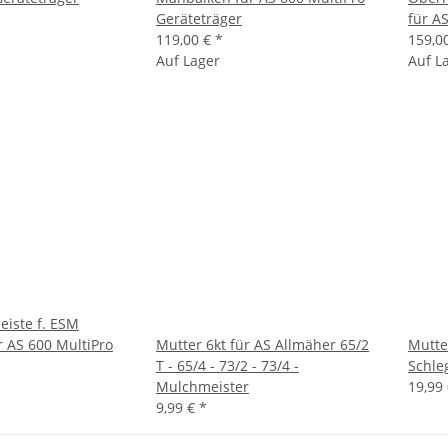
Geräteträger
für A
119,00 €
*
159,0
Auf Lager
Auf L
eiste f. ESM
 AS 600 MultiPro
Mutter 6kt für AS Allmäher 65/2
Mutte
T - 65/4 - 73/2 - 73/4 -
Schle
Mulchmeister
19,99
9,99 €
*