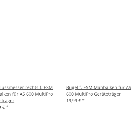
lussmesser rechts f. ESM
Bügel f. ESM Mähbalken für AS
lken für AS 600 MultiPro
600 MultiPro Geräteträger
eträger
19,99 €
*
0 €
*