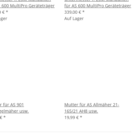
S 600 MultiPro Geräteträger
für AS 600 MultiPro Geräteträger
0 €
*
339,00 €
*
ager
Auf Lager
r für AS 901
Mutter für AS Allmäher 21-
gelmäher usw.
165/21 AH8 usw.
 €
*
19,99 €
*