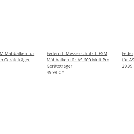
ESM Mähbalken für
Federn f. Messerschutz f. ESM
Feder
ro Geräteträger
Mähbalken für AS 600 MultiPro
für A
Geräteträger
29,99
49,99 €
*