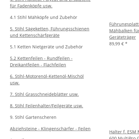
für Fadenköpfe usw.
4.1 Stihl Mähköpfe und Zubehör
Führungsplatt
5. Stihl Sägeketten, Führungsschienen
Mähbalken für
und Kettenschärfgeräte
Geräteträger
89,99 €
*
5.1 Ketten Nietgeräte und Zubehör
5.2 Kettenfeilen - Rundfeilen -
Dreikantfeilen - Flachfeilen
6. Stihl-Motorenöl-Kettenöl-Mischöl
usw.
7. Stihl Grasschneideblätter usw.
8. Stihl Feilenhalter/Feilgeräte usw.
9. Stihl Gartenscheren
Abziehsteine - Klingenschärfer - Feilen
Halter f. ESM
600 MultiPro 