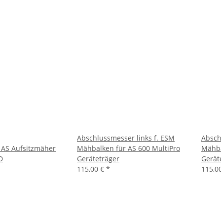
Abschlussmesser links f. ESM
Absch
r AS Aufsitzmäher
Mähbalken für AS 600 MultiPro
Mähba
D
Geräteträger
Gerät
115,00 €
*
115,0