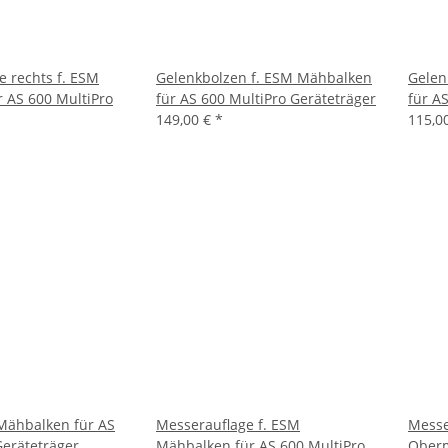
e rechts f. ESM
Gelenkbolzen f. ESM Mähbalken
Gelen
 AS 600 MultiPro
für AS 600 MultiPro Geräteträger
für A
149,00 €
*
115,0
 Mähbalken für AS
Messerauflage f. ESM
Messe
Geräteträger
Mähbalken für AS 600 MultiPro
Oberm