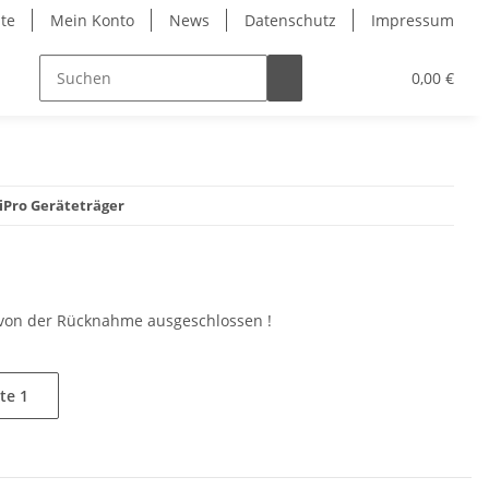
ite
Mein Konto
News
Datenschutz
Impressum
0,00 €
iPro Geräteträger
d von der Rücknahme ausgeschlossen !
ite
1