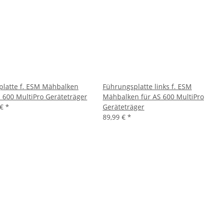
platte f. ESM Mähbalken
Führungsplatte links f. ESM
S 600 MultiPro Geräteträger
Mähbalken für AS 600 MultiPro
 €
*
Geräteträger
89,99 €
*