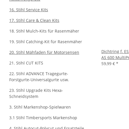
16. Stihl Service Kits
17. Stihl Care & Clean Kits
18. Stihl Mulch-Kits für Rasenmäher
19. Stihl Catching-Kit für Rasenmäher
Dichtring f. 
20. Stihl Mähfaden für Motorsensen
AS 600 MultiP
21. Stihl CUT KITS
59,99 €
*
22. Stihl ADVANCE Tragegurte-
Forstgurte-Universalgurte usw.
23. Stihl Upgrade Kits Hexa-
Schneidsystem
3. Stihl Markenshop-Spielwaren
3.1 Stihl Timbersports Markenshop
4. Stihl Autocut-Polycut und Ersatzteile