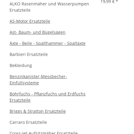
19,99 €
*
ALKO Rasenmäher und Wasserpumpen
Ersatzteile
AS-Motor Ersatzteile
Ast- Baum- und Bügelsägen
Äxte - Beile - Spalthammer - Spaltäxte
Barbieri Ersatzteile
Bekleidung
Benzinkanister-Messbecher-
Einfüllsysteme
Bohrfuchs - Pflanzfuchs und Erdfuchs
Ersatzteile
Briggs & Stratton Ersatzteile
Carraro Ersatzteile
Cross-Jet-Aufsitzmäher Ersatzteile