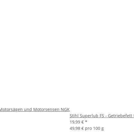
 Motorsägen und Motorsensen NGK
Stihl Superlub FS - Getriebefett
19,99 €
*
49,98 € pro 100 g