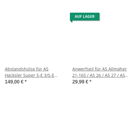
AUF LAGER
Abstandshülse für AS
Anwerfseil für AS Allmäher
Häcksler Super S-E 3/S-E
21-165 / AS 26 / AS 27 / AS
4/S-B 6
45 / AS 53/21 AH8/28-3 usw.
149,00 €
*
29,99 €
*