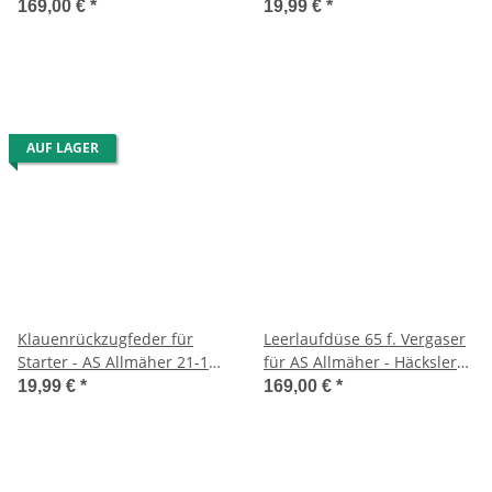
usw.
27 / AS 45 / AS 53/AS 28/3
169,00 €
*
19,99 €
*
AUF LAGER
Klauenrückzugfeder für
Leerlaufdüse 65 f. Vergaser
Starter - AS Allmäher 21-165
für AS Allmäher - Häcksler
/ AS 26 / AS 27 / AS 45 / AS
usw.
19,99 €
*
169,00 €
*
53