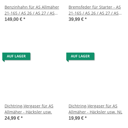
Benzinhahn für AS Allmäher
Bremsfeder für Starter - AS
21-165 / AS 26 / AS 27 / AS
21-165 / AS 26 / AS 27 / AS
45 / AS 53/21 AH8
45 / AS 53 /26-AH8/28-3 usw.
149,00 €
*
39,99 €
*
AUF LAGER
AUF LAGER
Dichtring-Vergaser für AS
Dichtring-Vergaser für AS
Allmäher - Häcksler usw.
Allmäher - Häcksler usw. NL
24,99 €
*
19,99 €
*