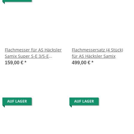
Flachmesser für AS Häcksler
Flachmessersatz (4 Stück)
Samix Super S-E 3/S-E
für AS Häcksler Samix
4/B6/SEF-S6/S-B 6 ( 1 Stück !)
159,00 €
*
499,00 €
*
AUF LAGER
AUF LAGER