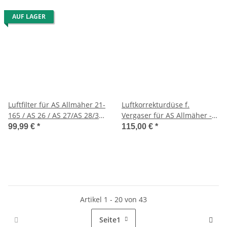
AUF LAGER
Luftfilter für AS Allmäher 21-
Luftkorrekturdüse f.
165 / AS 26 / AS 27/AS 28/3
Vergaser für AS Allmäher -
usw.
Häcksler - Aufsitzmäher
99,99 €
*
115,00 €
*
usw.
Artikel 1 - 20 von 43
Seite
1