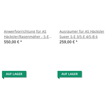
Anwerfvorrichtung für AS
Ausräumer für AS Häcksler
Häcksler/Rasenmäher - S-E3
Super S-E 3/S-E 4/S-B 6
/ E4 / B6 /S-E3-2/ 3.7-2/SB7 /
550,00 €
*
259,00 €
*
S-E 4,7 usw.
AUF LAGER
AUF LAGER