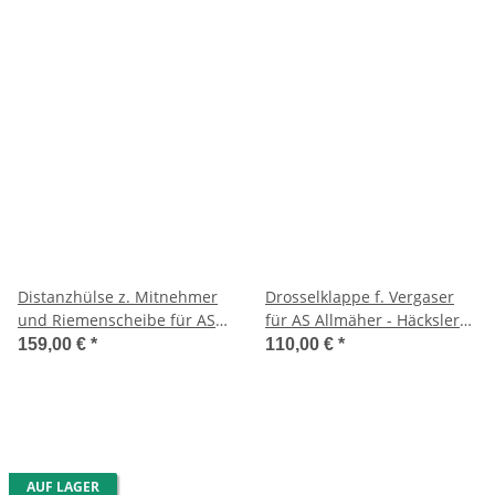
Distanzhülse z. Mitnehmer
Drosselklappe f. Vergaser
und Riemenscheibe für AS
für AS Allmäher - Häcksler
Häcksler Super S-E 3/S-E 4
usw.
159,00 €
*
110,00 €
*
AUF LAGER