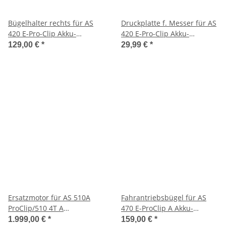
Bügelhalter rechts für AS
Druckplatte f. Messer für AS
420 E-Pro-Clip Akku-
420 E-Pro-Clip Akku-
Mulchmäher
Mulchmäher
129,00 €
*
29,99 €
*
Ersatzmotor für AS 510A
Fahrantriebsbügel für AS
ProClip/510 4T A
470 E-ProClip A Akku-
Rasenmäher
Mulchmäher
1.999,00 €
*
159,00 €
*