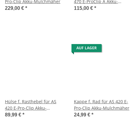
Pro-Clip Akku-Mulchmäher
470 E-ProClip A Akku-
Mulchmäher
229,00 €
*
115,00 €
*
AUF LAGER
Hülse f. Rasthebel für AS
Kappe f. Rad für AS 420 E-
420 E-Pro-Clip Akku-
Pro-Clip Akku-Mulchmäher
Mulchmäher
89,99 €
*
24,99 €
*