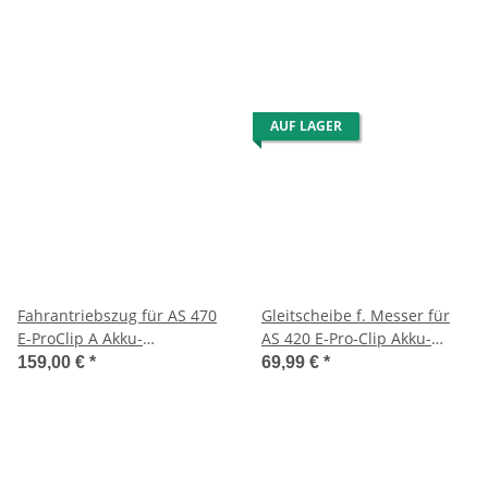
AUF LAGER
Fahrantriebszug für AS 470
Gleitscheibe f. Messer für
E-ProClip A Akku-
AS 420 E-Pro-Clip Akku-
Mulchmäher
Mulchmäher
159,00 €
*
69,99 €
*