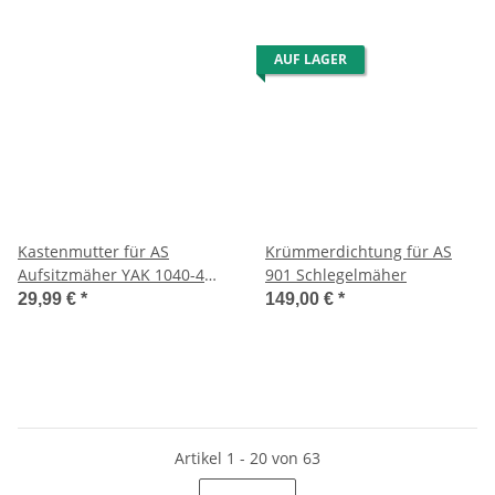
AUF LAGER
Kastenmutter für AS
Krümmerdichtung für AS
Aufsitzmäher YAK 1040-4
901 Schlegelmäher
WD
29,99 €
*
149,00 €
*
Artikel 1 - 20 von 63