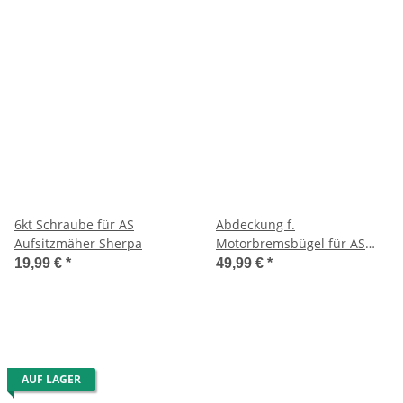
6kt Schraube für AS
Abdeckung f.
Aufsitzmäher Sherpa
Motorbremsbügel für AS
420 E-Pro-Clip Akku-
19,99 €
*
49,99 €
*
Mulchmäher
AUF LAGER