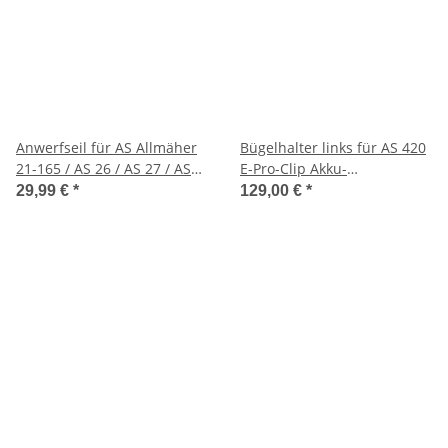
Anwerfseil für AS Allmäher
Bügelhalter links für AS 420
21-165 / AS 26 / AS 27 / AS
E-Pro-Clip Akku-
45 / AS 53/21 AH8/28-3 usw.
Mulchmäher
29,99 €
*
129,00 €
*