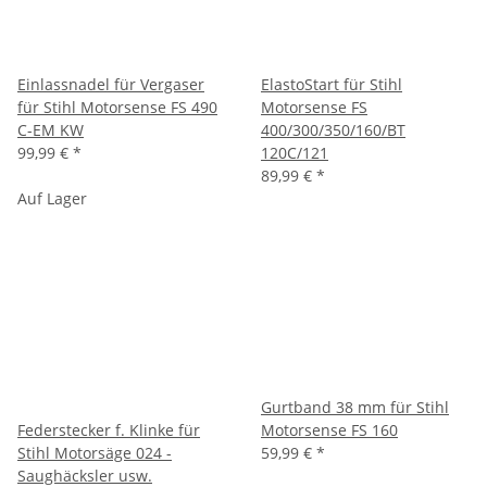
Einlassnadel für Vergaser
ElastoStart für Stihl
für Stihl Motorsense FS 490
Motorsense FS
C-EM KW
400/300/350/160/BT
99,99 €
*
120C/121
89,99 €
*
Auf Lager
Gurtband 38 mm für Stihl
Federstecker f. Klinke für
Motorsense FS 160
Stihl Motorsäge 024 -
59,99 €
*
Saughäcksler usw.