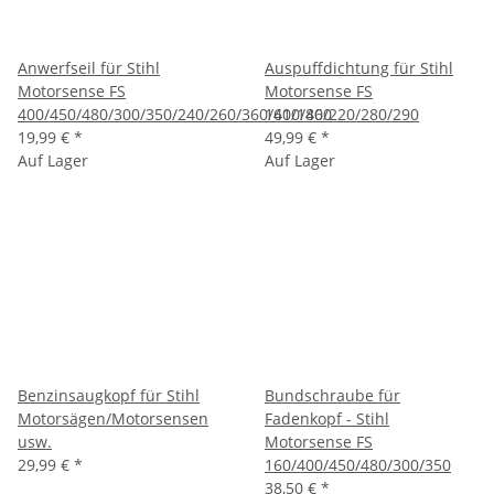
Anwerfseil für Stihl
Auspuffdichtung für Stihl
Motorsense FS
Motorsense FS
400/450/480/300/350/240/260/360/410/460
160/180/220/280/290
19,99 €
*
49,99 €
*
Auf Lager
Auf Lager
Benzinsaugkopf für Stihl
Bundschraube für
Motorsägen/Motorsensen
Fadenkopf - Stihl
usw.
Motorsense FS
29,99 €
*
160/400/450/480/300/350
38,50 €
*