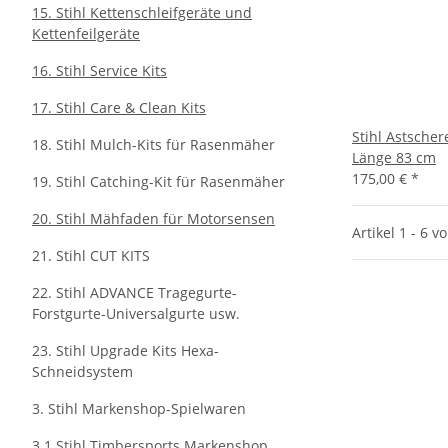
15. Stihl Kettenschleifgeräte und
Kettenfeilgeräte
16. Stihl Service Kits
17. Stihl Care & Clean Kits
Stihl Astscher
18. Stihl Mulch-Kits für Rasenmäher
Länge 83 cm
175,00 €
*
19. Stihl Catching-Kit für Rasenmäher
20. Stihl Mähfaden für Motorsensen
Artikel 1 - 6 v
21. Stihl CUT KITS
22. Stihl ADVANCE Tragegurte-
Forstgurte-Universalgurte usw.
23. Stihl Upgrade Kits Hexa-
Schneidsystem
3. Stihl Markenshop-Spielwaren
3.1 Stihl Timbersports Markenshop