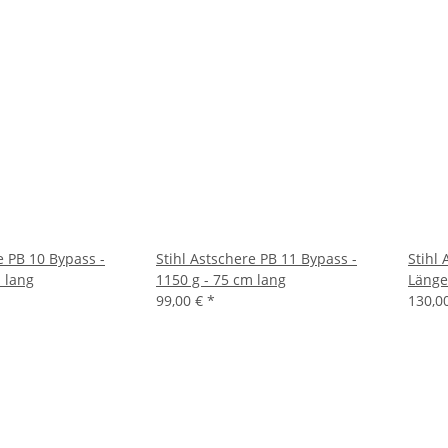
e PB 10 Bypass -
Stihl Astschere PB 11 Bypass -
Stihl
 lang
1150 g - 75 cm lang
Länge
99,00 €
*
130,0