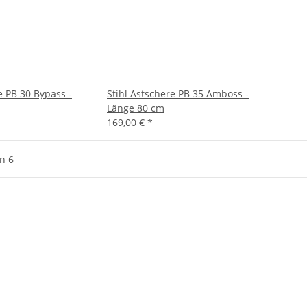
e PB 30 Bypass -
Stihl Astschere PB 35 Amboss -
Länge 80 cm
169,00 €
*
on 6