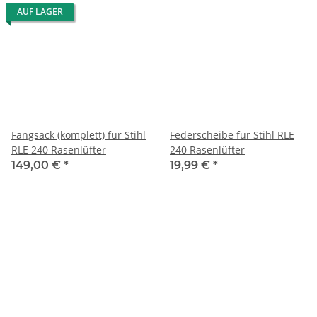
AUF LAGER
Fangsack (komplett) für Stihl
Federscheibe für Stihl RLE
RLE 240 Rasenlüfter
240 Rasenlüfter
149,00 €
*
19,99 €
*