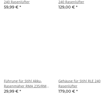
240 Rasenlüfter
240 Rasenlüfter
59,99 €
*
129,00 €
*
Führung für Stihl Akku-
Gehäuse für Stihl RLE 240
Rasenmäher RMA 235/RME
Rasenlüfter
235
29,99 €
*
179,00 €
*