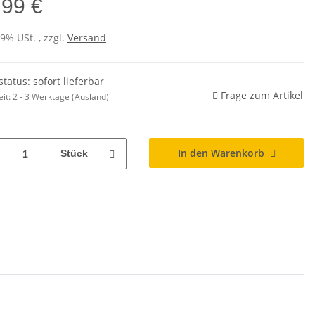
,99 €
19% USt. , zzgl.
Versand
status: sofort lieferbar
Frage zum Artikel
eit:
2 - 3 Werktage
(Ausland)
In den Warenkorb
Stück