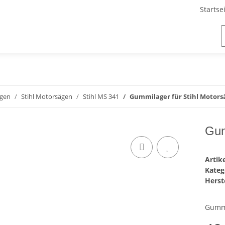
Startse
ägen
Stihl Motorsägen
Stihl MS 341
Gummilager für Stihl Motors
Gum
Arti
Kateg
Herste
Gummi