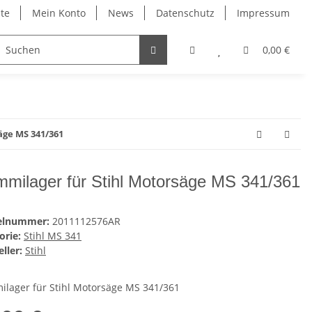
ite
Mein Konto
News
Datenschutz
Impressum
0,00 €
äge MS 341/361
milager für Stihl Motorsäge MS 341/361
kelnummer:
2011112576AR
orie:
Stihl MS 341
ller:
Stihl
lager für Stihl Motorsäge MS 341/361