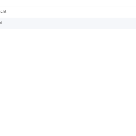
cht:
t: